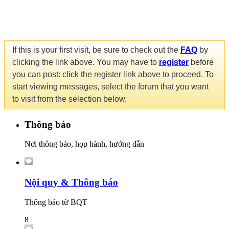
If this is your first visit, be sure to check out the
FAQ
by
clicking the link above. You may have to
register
before
you can post: click the register link above to proceed. To
start viewing messages, select the forum that you want
to visit from the selection below.
Thông báo
Nơi thông báo, họp hành, hướng dẫn
Nội quy & Thông báo
Thông báo từ BQT
8