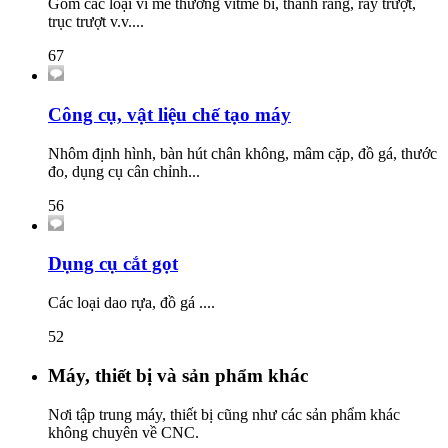
Gồm các loại ví me thường vitme bi, thanh răng, ray trượt,
trục trượt v.v....
67
Công cụ, vật liệu chế tạo máy
Nhôm định hình, bàn hút chân không, mâm cặp, đồ gá, thước
đo, dụng cụ cân chỉnh...
56
Dụng cụ cắt gọt
Các loại dao rựa, đồ gá ....
52
Máy, thiết bị và sản phẩm khác
Nơi tập trung máy, thiết bị cũng như các sản phẩm khác
không chuyên về CNC.