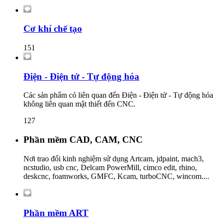
Cơ khí chế tạo
151
Điện - Điện tử - Tự động hóa
Các sản phẩm có liên quan đến Điện - Điện tử - Tự động hóa
không liên quan mật thiết đến CNC.
127
Phần mềm CAD, CAM, CNC
Nơi trao đổi kinh nghiệm sử dụng Artcam, jdpaint, mach3,
ncstudio, usb cnc, Delcam PowerMill, cimco edit, rhino,
deskcnc, foamworks, GMFC, Kcam, turboCNC, wincom....
Phần mềm ART