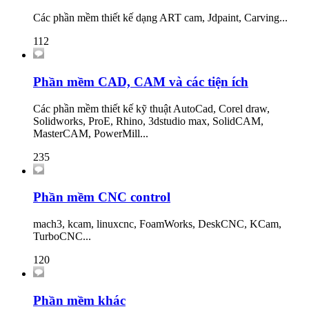
Các phần mềm thiết kế dạng ART cam, Jdpaint, Carving...
112
Phần mềm CAD, CAM và các tiện ích
Các phần mềm thiết kế kỹ thuật AutoCad, Corel draw,
Solidworks, ProE, Rhino, 3dstudio max, SolidCAM,
MasterCAM, PowerMill...
235
Phần mềm CNC control
mach3, kcam, linuxcnc, FoamWorks, DeskCNC, KCam,
TurboCNC...
120
Phần mềm khác