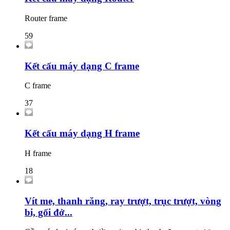
Router frame
59
Kết cấu máy dạng C frame
C frame
37
Kết cấu máy dạng H frame
H frame
18
Vít me, thanh răng, ray trượt, trục trượt, vòng
bi, gối đở...