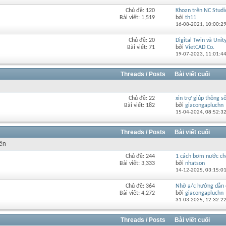
diễn
Chủ đề: 120
Khoan trên NC Studi
Xem
đàn
Bài viết: 1,519
bởi
th11
RSS
này
16-08-2021,
10:00:2
của
diễn
Chủ đề: 20
Digital Twin và Unity 
Xem
đàn
Bài viết: 71
bởi
VietCAD Co.
RSS
này
19-07-2023,
11:01:4
của
diễn
đàn
Threads / Posts
Bài viết cuối
này
Chủ đề: 22
xin trợ giúp thông số
Xem
Bài viết: 182
bởi
giacongapluchn
RSS
15-04-2024,
08:52:3
của
diễn
đàn
Threads / Posts
Bài viết cuối
này
rên
Chủ đề: 244
1 cách bơm nước cho
Xem
Bài viết: 3,333
bởi
nhatson
RSS
14-12-2025,
03:15:0
của
diễn
Chủ đề: 364
Nhờ a/c hướng dẫn 
Xem
đàn
Bài viết: 4,272
bởi
giacongapluchn
RSS
này
31-03-2025,
12:32:2
của
diễn
đàn
Threads / Posts
Bài viết cuối
này