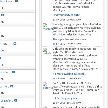
com/girl/remy-lacroix-241 html Remy
i - Korea...
LaCroix MeetAgree com/girl/olivia-
ponton-222 html Olivia Ponton
3 PM
MeetAgree...
Find your perfect night...
e
21-07-2026,
06:09:14 AM
4 PM
Your city, your girls, your night - No Selfie
https://GirlSingle.com No more swiping,
just meeting NEW GIRLS Monika Reed
Mina Moon Kriss Kiss Sonya Vibe
3 PM
She's genuine and she's near
 DRIVER...
19-07-2026,
09:26:51 PM
Girls who are ready to meet you - No
2 PM
Selfie MeetPrettyGirls com
MeetPrettyGirls com Meet a girl who
wants to see you NEW GIRLS
MeetPrettyGirls com/girl/alexandra-
1 PM
alexa-204 html Alexandra Alexa
MeetPrettyGirls com/girl/lola-kinks-21...
ta vfd-m...
No more swiping, just real...
19-07-2026,
03:03:59 AM
9 AM
Don't settle for virtual - No Selfie
https://MeetPrettyGirls.com Find a girl to
n hồi...
ignite your night NEW GIRLS Yumi Brett
Rossi Lola Kinks Rita Tira
2 PM
Let her be your guide...
 về nguồn...
18-07-2026,
10:57:14 PM
Hot girls are just a click away - No Selfie
8 PM