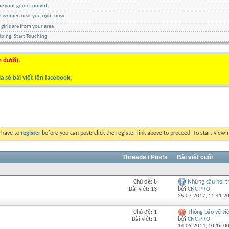
be your guide tonight
ul women near you right now
 girls are from your area
ping. Start Touching.
n dưới).
a sẻ bài viết lên facebook
.
y have to
register
before you can post: click the register link above to proceed. To start view
Threads / Posts
Bài viết cuối
Chủ đề: 8
Những câu hỏi th
Xem
Bài viết: 13
bởi
CNC PRO
RSS
25-07-2017,
11:41:2
của
diễn
Chủ đề: 1
Thông báo về việc
Xem
đàn
Bài viết: 1
bởi
CNC PRO
RSS
này
14-09-2014,
10:16:0