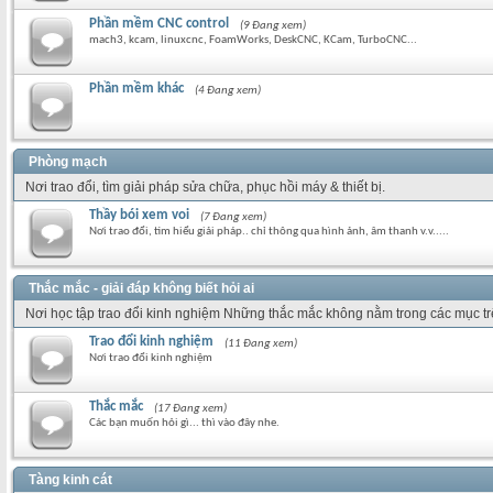
Phần mềm CNC control
(9 Đang xem)
mach3, kcam, linuxcnc, FoamWorks, DeskCNC, KCam, TurboCNC...
Phần mềm khác
(4 Đang xem)
Phòng mạch
Nơi trao đổi, tìm giải pháp sửa chữa, phục hồi máy & thiết bị.
Thầy bói xem voi
(7 Đang xem)
Nơi trao đổi, tìm hiểu giải pháp.. chỉ thông qua hình ảnh, âm thanh v.v.....
Thắc mắc - giải đáp không biết hỏi ai
Nơi học tập trao đổi kinh nghiệm Những thắc mắc không nằm trong các mục t
Trao đổi kinh nghiệm
(11 Đang xem)
Nơi trao đổi kinh nghiệm
Thắc mắc
(17 Đang xem)
Các bạn muốn hỏi gì... thì vào đây nhe.
Tàng kinh cát