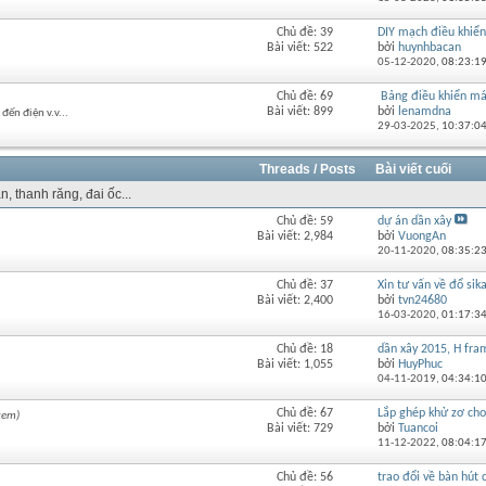
của
diễn
Chủ đề: 39
DIY mạch điều khiển 
Xem
đàn
Bài viết: 522
bởi
huynhbacan
RSS
này
05-12-2020,
08:23:1
của
diễn
Chủ đề: 69
Bảng điều khiển má
Xem
đàn
Bài viết: 899
bởi
lenamdna
đến điện v.v...
RSS
này
29-03-2025,
10:37:0
của
diễn
đàn
Threads / Posts
Bài viết cuối
này
n, thanh răng, đai ốc...
Chủ đề: 59
dự án dần xây
Xem
Bài viết: 2,984
bởi
VuongAn
RSS
20-11-2020,
08:35:2
của
diễn
Chủ đề: 37
Xin tư vấn về đổ sik
Xem
đàn
Bài viết: 2,400
bởi
tvn24680
RSS
này
16-03-2020,
01:17:3
của
diễn
Chủ đề: 18
dần xây 2015, H fra
Xem
đàn
Bài viết: 1,055
bởi
HuyPhuc
RSS
này
04-11-2019,
04:34:1
của
diễn
Chủ đề: 67
Lắp ghép khử zơ cho 
xem)
Xem
đàn
Bài viết: 729
bởi
Tuancoi
RSS
này
11-12-2022,
08:04:1
của
diễn
Chủ đề: 56
trao đổi về bàn hút c
Xem
đàn