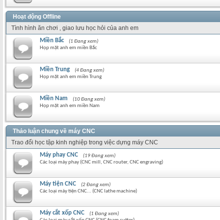
Hoạt động Offline
Tình hình ăn chơi , giao lưu học hỏi của anh em
Miền Bắc
(1 Đang xem)
Họp mặt anh em miền Bắc
Miền Trung
(4 Đang xem)
Họp mặt anh em miền Trung
Miền Nam
(10 Đang xem)
Họp mặt anh em miền Nam
Thảo luận chung về máy CNC
Trao đổi học tập kinh nghiệp trong việc dựng máy CNC
Máy phay CNC
(19 Đang xem)
Các loại máy phay (CNC mill, CNC router, CNC engraving)
Máy tiện CNC
(2 Đang xem)
Các loại máy tiện CNC... (CNC lathe machine)
Máy cắt xốp CNC
(1 Đang xem)