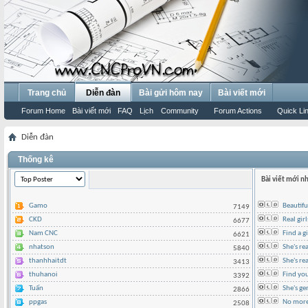
Trang chủ
Diễn đàn
Bài gửi hôm nay
Bài viết mới
Forum Home
Bài viết mới
FAQ
Lịch
Community
Forum Actions
Quick Li
Diễn đàn
Thống kê
Bài viết mới n
Gamo
Beautifu
7149
CKD
Real gir
6677
Nam CNC
Find a g
6621
nhatson
She's re
5840
thanhhaitdt
She's rea
3413
thuhanoi
Find yo
3392
Tuấn
She's ge
2866
ppgas
No more 
2508