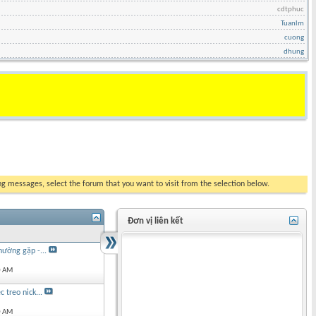
cdtphuc
Tuanlm
cuong
dhung
ing messages, select the forum that you want to visit from the selection below.
Đơn vị liên kết
ường gặp -...
0 AM
 treo nick...
0 AM