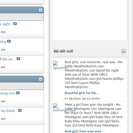
e night...
4 PM
Nẵng
7 AM
Bài viết mới
 Đà Lạt,...
Real girls, real moments, real now - No
Selfie MeetPrettyGirls com
9 AM
MeetPrettyGirls com Spend the night
with any of them NEW GIRLS
MeetPrettyGirls com/girl/lauren-phillips-
229 html Lauren Phillips
MeetPrettyGirls...
Beautiful girls for the...
 xương máu
07-08-2026,
08:52:24 PM
9 AM
Meet a girl from your city tonight - No
Selfie MeetAgree com MeetAgree com
tay thành...
Her Place Or Yours? Now NEW GIRLS
MeetAgree com/girl/baby-riley-56 html
1 AM
Baby Riley MeetAgree com/girl/bella-
rose-254 html Bella Rose MeetAgree...
Real girls from your area...