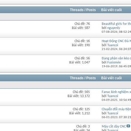
của
diễn
đàn
Threads / Posts
Bài viết cuối
này
Chủ đề: 76
Beautiful girls for th
Xem
Bài viết: 587
bởi
nguyenly
RSS
07-08-2026,
08:52:2
của
diễn
Chủ đề: 16
Hoạt Động CNC Đà 
Xem
đàn
Bài viết: 190
bởi
Tuancoi
RSS
này
21-02-2024,
06:24:0
của
diễn
Chủ đề: 56
Đang phân vân kèo đi
Xem
đàn
Bài viết: 1,047
bởi
Fusionvie
RSS
này
19-06-2019,
06:45:0
của
diễn
đàn
Threads / Posts
Bài viết cuối
này
Chủ đề: 565
Fanuc kinh nghiệm
Xem
Bài viết: 13,172
bởi
Tuancoi
RSS
04-09-2025,
10:56:4
của
diễn
Chủ đề: 125
Chuyển đổi máy tiện 
Xem
đàn
Bài viết: 1,212
bởi
Tuancoi
RSS
này
06-01-2023,
07:30:2
của
diễn
Chủ đề: 3
Máy cắt dây CNC
Xem
đàn
Bài viết: 24
bởi
Tuancoi