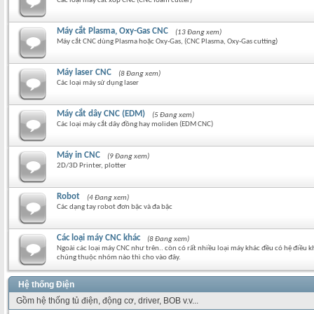
Các loại máy cắt xốp CNC (CNC foam cutter)
Máy cắt Plasma, Oxy-Gas CNC
(13 Đang xem)
Máy cắt CNC dùng Plasma hoặc Oxy-Gas, (CNC Plasma, Oxy-Gas cutting)
Máy laser CNC
(8 Đang xem)
Các loại máy sử dụng laser
Máy cắt dây CNC (EDM)
(5 Đang xem)
Các loại máy cắt dây đồng hay moliden (EDM CNC)
Máy in CNC
(9 Đang xem)
2D/3D Printer, plotter
Robot
(4 Đang xem)
Các dạng tay robot đơn bậc và đa bậc
Các loại máy CNC khác
(8 Đang xem)
Ngoài các loại máy CNC như trên.. còn có rất nhiều loại máy khác đều có hệ điều 
chúng thuộc nhóm nào thì cho vào đây.
Hệ thống Điện
Gồm hệ thống tủ điện, động cơ, driver, BOB v.v...