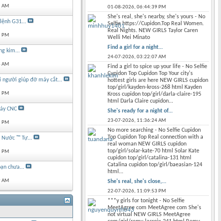
5 AM
01-08-2026,
06:44:39 PM
She's real, she's nearby, she's yours - No
lệnh G31...
Selfie https://Cupidon.Top Real Women.
Real Nights. NEW GIRLS Taylor Caren
8 PM
Welli Mei Minato
Find a girl for a night...
g kim...
24-07-2026,
03:22:07 AM
4 AM
Find a girl to spice up your life - No Selfie
Cupidon Top Cupidon Top Your city's
 người giúp đỡ máy cắt...
hottest girls are here NEW GIRLS cupidon
top/girl/kayden-kross-268 html Kayden
2 PM
Kross cupidon top/girl/darla-claire-195
html Darla Claire cupidon...
máy CNC
She's ready for a night of...
23-07-2026,
11:36:24 AM
8 PM
No more searching - No Selfie Cupidon
Top Cupidon Top Real connection with a
 Nước ™ Tự...
real woman NEW GIRLS cupidon
top/girl/solar-kate-70 html Solar Kate
8 PM
cupidon top/girl/catalina-131 html
Catalina cupidon top/girl/baeasian-124
ạn chưa...
html...
9 AM
She's real, she's close,...
22-07-2026,
11:09:53 PM
***y girls for tonight - No Selfie
MeetAgree com MeetAgree com She's
not virtual NEW GIRLS MeetAgree