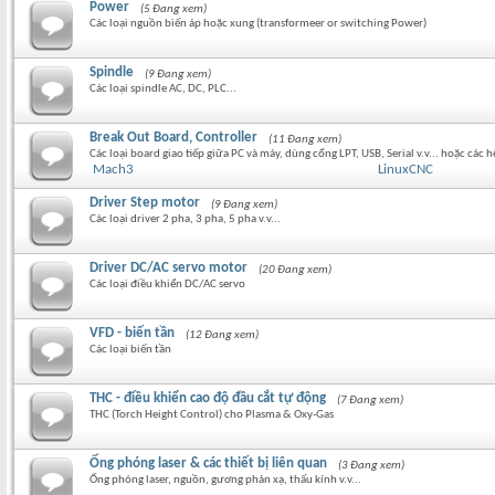
Power
(5 Đang xem)
Các loại nguồn biến áp hoặc xung (transformeer or switching Power)
Spindle
(9 Đang xem)
Các loại spindle AC, DC, PLC...
Break Out Board, Controller
(11 Đang xem)
Các loại board giao tiếp giữa PC và máy, dùng cổng LPT, USB, Serial v.v... hoặc các
Mach3
LinuxCNC
Driver Step motor
(9 Đang xem)
Các loại driver 2 pha, 3 pha, 5 pha v.v...
Driver DC/AC servo motor
(20 Đang xem)
Các loại điều khiển DC/AC servo
VFD - biến tần
(12 Đang xem)
Các loại biến tần
THC - điều khiển cao độ đầu cắt tự động
(7 Đang xem)
THC (Torch Height Control) cho Plasma & Oxy-Gas
Ống phóng laser & các thiết bị liên quan
(3 Đang xem)
Ống phóng laser, nguồn, gương phản xạ, thấu kính v.v...