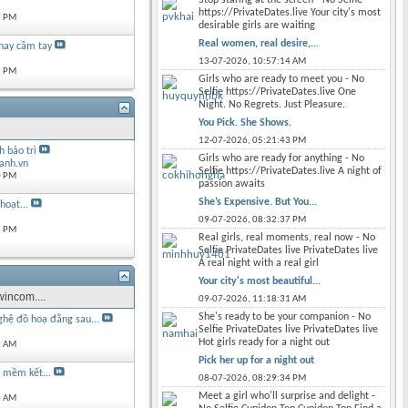
https://PrivateDates.live Your city's most
7 PM
desirable girls are waiting
Real women, real desire,...
hay cầm tay
13-07-2026,
10:57:14 AM
9 PM
Girls who are ready to meet you - No
Selfie https://PrivateDates.live One
Night. No Regrets. Just Pleasure.
You Pick. She Shows.
12-07-2026,
05:21:43 PM
 bảo trì
Girls who are ready for anything - No
anh.vn
Selfie https://PrivateDates.live A night of
0 PM
passion awaits
She’s Expensive. But You...
hoạt...
09-07-2026,
08:32:37 PM
7 PM
Real girls, real moments, real now - No
Selfie PrivateDates live PrivateDates live
A real night with a real girl
Your city's most beautiful...
incom....
09-07-2026,
11:18:31 AM
She's ready to be your companion - No
ghệ đồ hoạ đằng sau...
Selfie PrivateDates live PrivateDates live
Hot girls ready for a night out
9 AM
Pick her up for a night out
n mềm kết...
08-07-2026,
08:29:34 PM
Meet a girl who'll surprise and delight -
6 AM