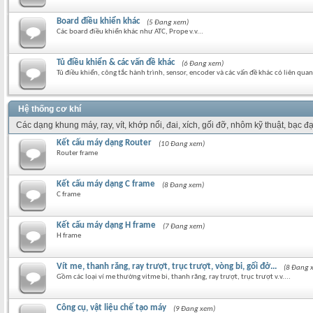
Board điều khiển khác
(5 Đang xem)
Các board điều khiển khác như ATC, Prope v.v...
Tủ điều khiển & các vấn đề khác
(6 Đang xem)
Tủ điều khiển, công tắc hành trình, sensor, encoder và các vấn đề khác có liên quan 
Hệ thống cơ khí
Các dạng khung máy, ray, vít, khớp nối, đai, xích, gối đỡ, nhôm kỹ thuật, bạc đạ
Kết cấu máy dạng Router
(10 Đang xem)
Router frame
Kết cấu máy dạng C frame
(8 Đang xem)
C frame
Kết cấu máy dạng H frame
(7 Đang xem)
H frame
Vít me, thanh răng, ray trượt, trục trượt, vòng bi, gối đở...
(8 Đang 
Gồm các loại ví me thường vitme bi, thanh răng, ray trượt, trục trượt v.v....
Công cụ, vật liệu chế tạo máy
(9 Đang xem)