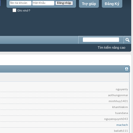
Trợ giúp
Đăng Ký
Ghi nhớ?
Tìm kiếm nâng cao
nguyenly
aothungonmai
minhhuy1401
khanhlekim
tuandana
nguyenquynh043
mactech
beliefs111