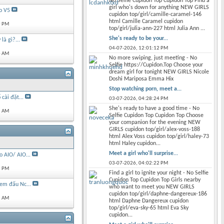
No Selfie Cupidon Top Cupidon Top Find a
girl who's down for anything NEW GIRLS
o V5
cupidon top/girl/camille-caramel-146
html Camille Caramel cupidon
9 PM
top/girl/julia-ann-227 html Julia Ann ...
She's ready to be your...
là gì?...
04-07-2026,
12:01:12 PM
4 AM
No more swiping, just meeting - No
Selfie https://Cupidon.Top Choose your
dream girl for tonight NEW GIRLS Nicole
Doshi Mariposa Emma Hix
Stop watching porn, meet a...
 cài đặt...
03-07-2026,
04:28:24 PM
She's ready to have a good time - No
2 AM
Selfie Cupidon Top Cupidon Top Choose
your companion for the evening NEW
GIRLS cupidon top/girl/alex-voss-188
html Alex Voss cupidon top/girl/haley-73
html Haley cupidon...
Meet a girl who'll surprise...
 AIO/ AIO...
03-07-2026,
04:02:22 PM
1 PM
Find a girl to ignite your night - No Selfie
Cupidon Top Cupidon Top Girls nearby
em đấu Nc...
who want to meet you NEW GIRLS
cupidon top/girl/daphne-dangereux-186
2 AM
html Daphne Dangereux cupidon
top/girl/eva-sky-65 html Eva Sky
cupidon...