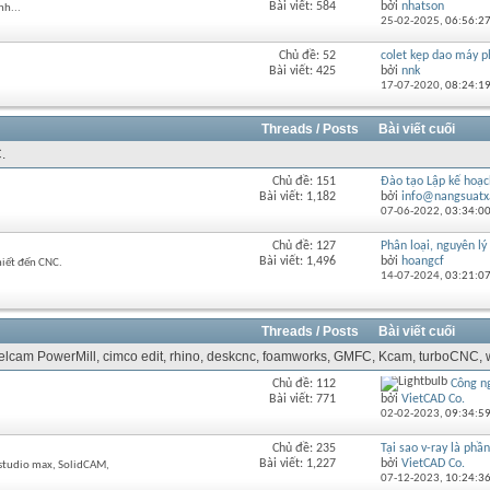
Bài viết: 584
bởi
nhatson
nh...
RSS
này
25-02-2025,
06:56:2
của
diễn
Chủ đề: 52
colet kẹp dao máy p
Xem
đàn
Bài viết: 425
bởi
nnk
RSS
này
17-07-2020,
08:24:1
của
diễn
đàn
Threads / Posts
Bài viết cuối
này
.
Chủ đề: 151
Đào tạo Lập kế hoạch
Xem
Bài viết: 1,182
bởi
info@nangsuatx
RSS
07-06-2022,
03:34:0
của
diễn
Chủ đề: 127
Phân loại, nguyên lý 
Xem
đàn
Bài viết: 1,496
bởi
hoangcf
hiết đến CNC.
RSS
này
14-07-2024,
03:21:0
của
diễn
đàn
Threads / Posts
Bài viết cuối
này
 Delcam PowerMill, cimco edit, rhino, deskcnc, foamworks, GMFC, Kcam, turboCNC, w
Chủ đề: 112
Công n
Xem
Bài viết: 771
bởi
VietCAD Co.
RSS
02-02-2023,
09:34:5
của
diễn
Chủ đề: 235
Tại sao v-ray là phầ
Xem
đàn
Bài viết: 1,227
bởi
VietCAD Co.
dstudio max, SolidCAM,
RSS
này
07-12-2023,
10:24:3
của