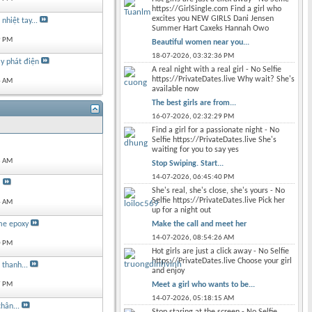
https://GirlSingle.com Find a girl who
excites you NEW GIRLS Dani Jensen
nhiệt tay...
Summer Hart Caxeks Hannah Owo
9 PM
Beautiful women near you...
18-07-2026,
03:32:36 PM
y phát điện
A real night with a real girl - No Selfie
https://PrivateDates.live Why wait? She's
4 AM
available now
The best girls are from...
16-07-2026,
02:32:29 PM
Find a girl for a passionate night - No
Selfie https://PrivateDates.live She's
waiting for you to say yes
3 AM
Stop Swiping. Start...
14-07-2026,
06:45:40 PM
a
She's real, she's close, she's yours - No
Selfie https://PrivateDates.live Pick her
4 AM
up for a night out
Make the call and meet her
me epoxy
14-07-2026,
08:54:26 AM
0 PM
Hot girls are just a click away - No Selfie
https://PrivateDates.live Choose your girl
thanh...
and enjoy
Meet a girl who wants to be...
7 PM
14-07-2026,
05:18:15 AM
hân...
Stop staring at the screen - No Selfie