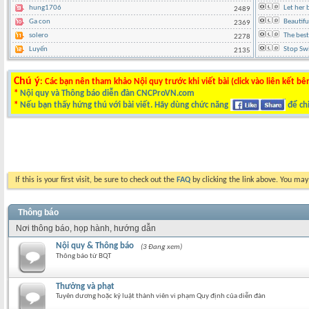
hung1706
Let her 
2489
Ga con
Beautif
2369
solero
The best
2278
Luyến
Stop Swi
2135
Chú ý
: Các bạn nên tham khảo Nội quy trước khi viết bài (click vào liên kết bê
*
Nội quy và Thông báo diễn đàn CNCProVN.com
*
Nếu bạn thấy hứng thú với bài viết. Hãy dùng chức năng
để chi
If this is your first visit, be sure to check out the
FAQ
by clicking the link above. You ma
Thông báo
Nơi thông báo, họp hành, hướng dẫn
Nội quy & Thông báo
(3 Đang xem)
Thông báo từ BQT
Thưởng và phạt
Tuyên dương hoặc kỷ luật thành viên vi phạm Quy định của diễn đàn