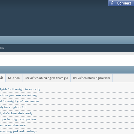
nks
hất
Mua bán
Bài viết có nhiều người tham gia
Bài viết có nhiều người xem
l girls for the night in your city
ls from your area are waiting
irl for a night you'll remember
ady for a night of fun
l, she's close, she's ready
ur perfect night companion
nuine and she's near
swiping, just real meetings