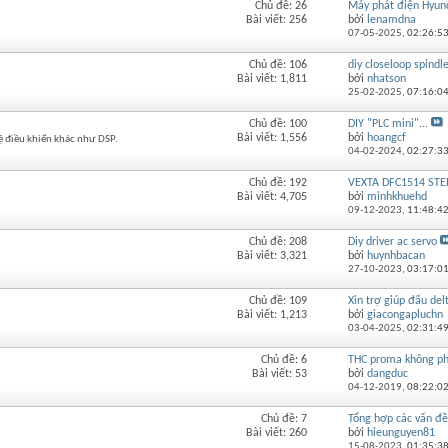
Chủ đề: 26
Máy phát điện Hyunda
Xem
Bài viết: 256
bởi
lenamdna
RSS
07-05-2025,
02:26:5
của
diễn
Chủ đề: 106
diy closeloop spindl
Xem
đàn
Bài viết: 1,811
bởi
nhatson
RSS
này
25-02-2025,
07:16:0
của
diễn
Chủ đề: 100
DIY "PLC mini"...
Xem
đàn
Bài viết: 1,556
bởi
hoangcf
 hệ điều khiển khác như DSP.
RSS
này
04-02-2024,
02:27:3
của
diễn
Chủ đề: 192
VEXTA DFC1514 STEP
Xem
đàn
Bài viết: 4,705
bởi
minhkhuehd
RSS
này
09-12-2023,
11:48:4
của
diễn
Chủ đề: 208
Diy driver ac servo
Xem
đàn
Bài viết: 3,321
bởi
huynhbacan
RSS
này
27-10-2023,
03:17:0
của
diễn
Chủ đề: 109
Xin trợ giúp đấu del
Xem
đàn
Bài viết: 1,213
bởi
giacongapluchn
RSS
này
03-04-2025,
02:31:4
của
diễn
Chủ đề: 6
THC proma không phả
Xem
đàn
Bài viết: 53
bởi
dangduc
RSS
này
04-12-2019,
08:22:0
của
diễn
Chủ đề: 7
Tổng hợp các vấn đề
Xem
đàn
Bài viết: 260
bởi
hieunguyen81
RSS
này
15-08-2023,
01:35:3