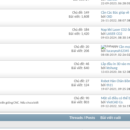
RSS
này
22-09-2023,
06:28:0
của
diễn
Chủ đề: 149
Cần Các Bác giúp về 
Xem
đàn
Bài viết: 1,608
bởi
CKD
RSS
này
26-11-2022,
08:07:3
của
diễn
Chủ đề: 184
Nạp khí Laser CO2 ốn
Xem
đàn
Bài viết: 1,420
bởi
LASER CO2
RSS
này
09-03-2024,
08:30:1
của
diễn
Chủ đề: 20
Cần mọi
Xem
đàn
Bài viết: 206
bởi
lucasyeah12345
RSS
này
08-08-2019,
02:26:0
của
diễn
Chủ đề: 46
Lắp đầu in 3D vào 
Xem
đàn
Bài viết: 640
bởi
ktshung
RSS
này
13-03-2020,
06:12:3
của
diễn
Chủ đề: 27
Robot Hàn Chân Bồn
Xem
đàn
Bài viết: 124
bởi
th11
RSS
này
19-07-2021,
09:25:2
của
diễn
Chủ đề: 90
Một số điều có thể b
Xem
đàn
Bài viết: 803
bởi
VietCAD Co.
khiển giống CNC. Nếu chưa biết
RSS
này
09-12-2022,
10:16:1
của
diễn
đàn
Threads / Posts
Bài viết cuối
này