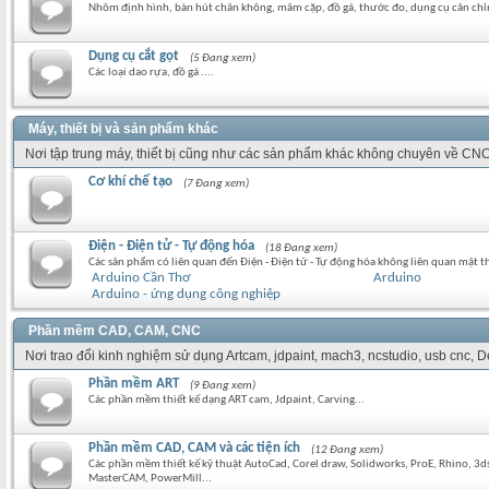
Nhôm định hình, bàn hút chân không, mâm cặp, đồ gá, thước đo, dụng cụ cân chỉ
Dụng cụ cắt gọt
(5 Đang xem)
Các loại dao rựa, đồ gá ....
Máy, thiết bị và sản phẩm khác
Nơi tập trung máy, thiết bị cũng như các sản phẩm khác không chuyên về CNC
Cơ khí chế tạo
(7 Đang xem)
Điện - Điện tử - Tự động hóa
(18 Đang xem)
Các sản phẩm có liên quan đến Điện - Điện tử - Tự động hóa không liên quan mật t
Arduino Cần Thơ
Arduino
Arduino - ứng dụng công nghiệp
Phần mềm CAD, CAM, CNC
Nơi trao đổi kinh nghiệm sử dụng Artcam, jdpaint, mach3, ncstudio, usb cnc,
Phần mềm ART
(9 Đang xem)
Các phần mềm thiết kế dạng ART cam, Jdpaint, Carving...
Phần mềm CAD, CAM và các tiện ích
(12 Đang xem)
Các phần mềm thiết kế kỹ thuật AutoCad, Corel draw, Solidworks, ProE, Rhino, 3
MasterCAM, PowerMill...