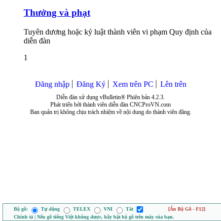
Thưởng và phạt
Tuyên dương hoặc kỷ luật thành viên vi phạm Quy định của
diễn đàn
1
Đăng nhập
Đăng Ký
Xem trên PC
Lên trên
Diễn đàn sử dụng vBulletin® Phiên bản 4.2.3.
Phát triển bởi thành viên diễn đàn CNCProVN.com
Ban quản trị không chịu trách nhiệm về nội dung do thành viên đăng.
Bộ gõ:
Tự động
TELEX
VNI
Tắt
[Ẩn Bộ Gõ - F12]
Chính tả | Nếu gõ tiếng Việt không được, hãy bật bộ gõ trên máy của bạn.