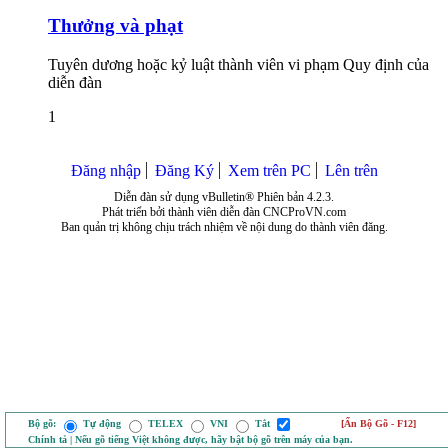
Thưởng và phạt
Tuyên dương hoặc kỷ luật thành viên vi phạm Quy định của
diễn đàn
1
Đăng nhập
Đăng Ký
Xem trên PC
Lên trên
Diễn đàn sử dụng vBulletin® Phiên bản 4.2.3.
Phát triển bởi thành viên diễn đàn CNCProVN.com
Ban quản trị không chịu trách nhiệm về nội dung do thành viên đăng.
Bộ gõ:
Tự động
TELEX
VNI
Tắt
[Ẩn Bộ Gõ - F12]
Chính tả | Nếu gõ tiếng Việt không được, hãy bật bộ gõ trên máy của bạn.