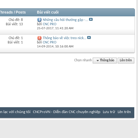
Threads / Posts
Bài viết cuối
Chủ đề: 8
Những câu hỏi thường gặp -...
Bài viết: 13
bởi
CNC PRO
25-07-2017,
11:41:20 AM
Chủ đề: 1
Thông báo về việc treo nick...
Bài viết: 1
bởi
CNC PRO
14-09-2014,
10:16:00 AM
Chọn nhanh
Thông báo
Lên trên
ên lạc với chúng tôi
CNCProVN - Diễn đàn CNC chuyên nghiệp
Lưu trữ
Lên trên