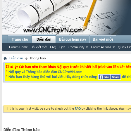
Trang chủ
Diễn đàn
Bài gửi hôm nay
Bài viết mới
Forum Home
Bài viết mới
FAQ
Lịch
Community
Forum Actions
Quick Li
Diễn đàn
Thông báo
Chú ý
: Các bạn nên tham khảo Nội quy trước khi viết bài (click vào liên kết bê
*
Nội quy và Thông báo diễn đàn CNCProVN.com
*
Nếu bạn thấy hứng thú với bài viết. Hãy dùng chức năng
để chi
If this is your first visit, be sure to check out the
FAQ
by clicking the link above. You ma
Diễn đàn:
Thông báo