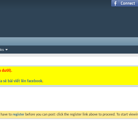
nks
n dưới).
a sẻ bài viết lên facebook
.
y have to
register
before you can post: click the register link above to proceed. To start view