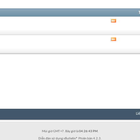
Xem
RSS
của
diễn
Xem
đàn
RSS
này
của
diễn
đàn
này
Li
Múi giờ GMT +7. Bây giờ là
04:26:43 PM
.
Diễn đàn sử dụng vBulletin® Phiên bản 4.2.3.