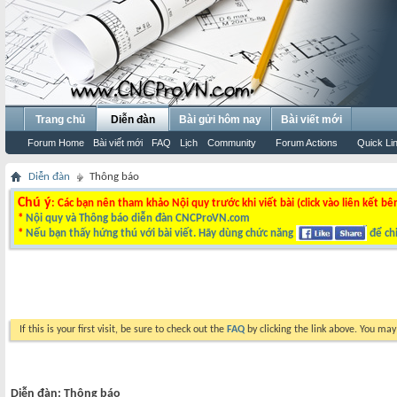
Trang chủ
Diễn đàn
Bài gửi hôm nay
Bài viết mới
Forum Home
Bài viết mới
FAQ
Lịch
Community
Forum Actions
Quick Li
Diễn đàn
Thông báo
Chú ý
: Các bạn nên tham khảo Nội quy trước khi viết bài (click vào liên kết bê
*
Nội quy và Thông báo diễn đàn CNCProVN.com
*
Nếu bạn thấy hứng thú với bài viết. Hãy dùng chức năng
để chi
If this is your first visit, be sure to check out the
FAQ
by clicking the link above. You ma
Diễn đàn:
Thông báo