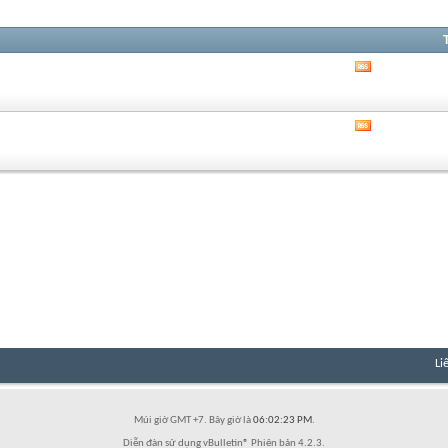
Xem
RSS
của
diễn
Xem
đàn
RSS
này
của
diễn
đàn
này
Li
Múi giờ GMT +7. Bây giờ là
06:02:23 PM
.
Diễn đàn sử dụng vBulletin® Phiên bản 4.2.3.