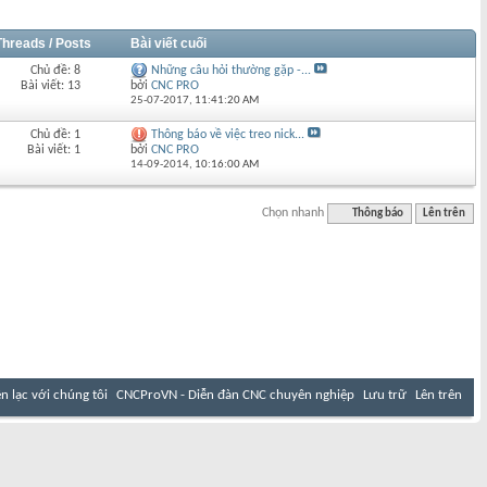
Threads / Posts
Bài viết cuối
Chủ đề: 8
Những câu hỏi thường gặp -...
Bài viết: 13
bởi
CNC PRO
25-07-2017,
11:41:20 AM
Chủ đề: 1
Thông báo về việc treo nick...
Bài viết: 1
bởi
CNC PRO
14-09-2014,
10:16:00 AM
Chọn nhanh
Thông báo
Lên trên
ên lạc với chúng tôi
CNCProVN - Diễn đàn CNC chuyên nghiệp
Lưu trữ
Lên trên