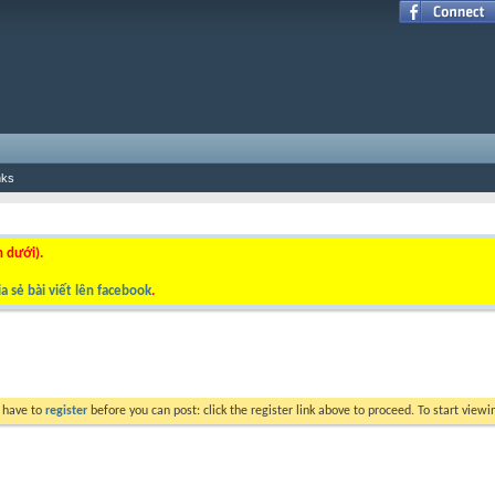
nks
n dưới).
a sẻ bài viết lên facebook
.
y have to
register
before you can post: click the register link above to proceed. To start view