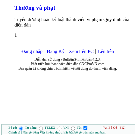
Thưởng và phạt
Tuyên dương hoặc kỷ luật thành viên vi phạm Quy định của
diễn đàn
1
Đăng nhập
Đăng Ký
Xem trên PC
Lên trên
Diễn đàn sử dụng vBulletin® Phiên bản 4.2.3.
Phát triển bởi thành viên diễn đàn CNCProVN.com
Ban quản trị không chịu trách nhiệm về nội dung do thành viên đăng.
Bộ gõ:
Tự động
TELEX
VNI
Tắt
[Ẩn Bộ Gõ - F12]
Chính tả | Nếu gõ tiếng Việt không được, hãy bật bộ gõ trên máy của bạn.