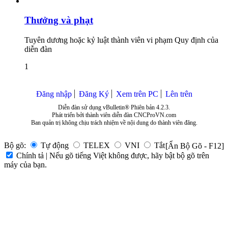
Thưởng và phạt
Tuyên dương hoặc kỷ luật thành viên vi phạm Quy định của
diễn đàn
1
Đăng nhập
Đăng Ký
Xem trên PC
Lên trên
Diễn đàn sử dụng vBulletin® Phiên bản 4.2.3.
Phát triển bởi thành viên diễn đàn CNCProVN.com
Ban quản trị không chịu trách nhiệm về nội dung do thành viên đăng.
Bộ gõ:
Tự động
TELEX
VNI
Tắt
[Ẩn Bộ Gõ - F12]
Chính tả | Nếu gõ tiếng Việt không được, hãy bật bộ gõ trên
máy của bạn.