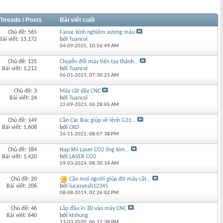
Threads / Posts
Bài viết cuối
Chủ đề: 565
Fanuc kinh nghiệm xương máu
Bài viết: 13,172
bởi
Tuancoi
04-09-2025,
10:56:49 AM
Chủ đề: 125
Chuyển đổi máy tiện tay thành...
Bài viết: 1,212
bởi
Tuancoi
06-01-2023,
07:30:21 AM
Chủ đề: 3
Máy cắt dây CNC
Bài viết: 24
bởi
Tuancoi
22-09-2023,
06:28:05 AM
Chủ đề: 149
Cần Các Bác giúp về lệnh G31...
Bài viết: 1,608
bởi
CKD
26-11-2022,
08:07:38 PM
Chủ đề: 184
Nạp khí Laser CO2 ống kim...
Bài viết: 1,420
bởi
LASER CO2
09-03-2024,
08:30:14 AM
Chủ đề: 20
Cần mọi người giúp đỡ máy cắt...
Bài viết: 206
bởi
lucasyeah12345
08-08-2019,
02:26:02 PM
Chủ đề: 46
Lắp đầu in 3D vào máy CNC
Bài viết: 640
bởi
ktshung
13-03-2020,
06:12:38 PM