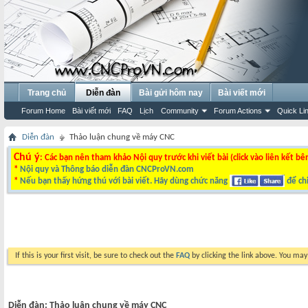
Trang chủ
Diễn đàn
Bài gửi hôm nay
Bài viết mới
Forum Home
Bài viết mới
FAQ
Lịch
Community
Forum Actions
Quick Li
Diễn đàn
Thảo luận chung về máy CNC
Chú ý
: Các bạn nên tham khảo Nội quy trước khi viết bài (click vào liên kết bê
*
Nội quy và Thông báo diễn đàn CNCProVN.com
*
Nếu bạn thấy hứng thú với bài viết. Hãy dùng chức năng
để chi
If this is your first visit, be sure to check out the
FAQ
by clicking the link above. You ma
Diễn đàn:
Thảo luận chung về máy CNC