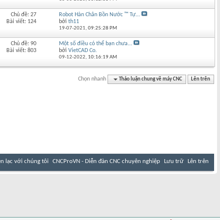
Chủ đề: 27
Robot Hàn Chân Bồn Nước ™ Tự...
Bài viết: 124
bởi
th11
19-07-2021,
09:25:28 PM
Chủ đề: 90
Một số điều có thể bạn chưa...
Bài viết: 803
bởi
VietCAD Co.
09-12-2022,
10:16:19 AM
Chọn nhanh
Thảo luận chung về máy CNC
Lên trên
ên lạc với chúng tôi
CNCProVN - Diễn đàn CNC chuyên nghiệp
Lưu trữ
Lên trên