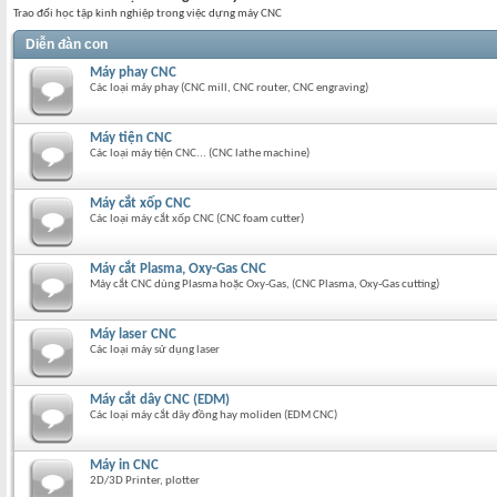
Trao đổi học tập kinh nghiệp trong việc dựng máy CNC
Diễn đàn con
Máy phay CNC
Các loại máy phay (CNC mill, CNC router, CNC engraving)
Máy tiện CNC
Các loại máy tiện CNC... (CNC lathe machine)
Máy cắt xốp CNC
Các loại máy cắt xốp CNC (CNC foam cutter)
Máy cắt Plasma, Oxy-Gas CNC
Máy cắt CNC dùng Plasma hoặc Oxy-Gas, (CNC Plasma, Oxy-Gas cutting)
Máy laser CNC
Các loại máy sử dụng laser
Máy cắt dây CNC (EDM)
Các loại máy cắt dây đồng hay moliden (EDM CNC)
Máy in CNC
2D/3D Printer, plotter