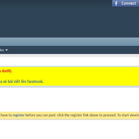
nks
n dưới).
a sẻ bài viết lên facebook
.
y have to
register
before you can post: click the register link above to proceed. To start view