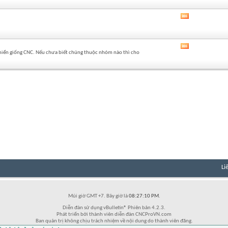
của
diễn
Xem
đàn
RSS
này
của
diễn
Xem
đàn
 khiển giống CNC. Nếu chưa biết chúng thuộc nhóm nào thì cho
RSS
này
của
diễn
đàn
này
Li
Múi giờ GMT +7. Bây giờ là
08:27:10 PM
.
Diễn đàn sử dụng vBulletin® Phiên bản 4.2.3.
Phát triển bởi thành viên diễn đàn CNCProVN.com
Ban quản trị không chịu trách nhiệm về nội dung do thành viên đăng.