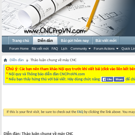
Trang chủ
Diễn đàn
Bài gửi hôm nay
Bài viết mới
Forum Home
Bài viết mới
FAQ
Lịch
Community
Forum Actions
Quick Li
Diễn đàn
Thảo luận chung về máy CNC
Chú ý
: Các bạn nên tham khảo Nội quy trước khi viết bài (click vào liên kết bê
*
Nội quy và Thông báo diễn đàn CNCProVN.com
*
Nếu bạn thấy hứng thú với bài viết. Hãy dùng chức năng
để chi
If this is your first visit, be sure to check out the
FAQ
by clicking the link above. You ma
Diễn đàn:
Thảo luận chung về máy CNC