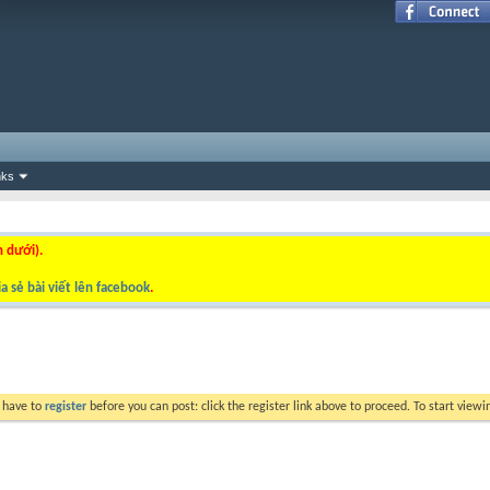
nks
n dưới).
a sẻ bài viết lên facebook
.
y have to
register
before you can post: click the register link above to proceed. To start view