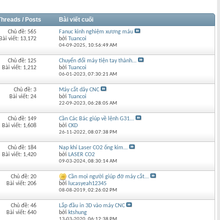
Threads / Posts
Bài viết cuối
Chủ đề: 565
Fanuc kinh nghiệm xương máu
Bài viết: 13,172
bởi
Tuancoi
04-09-2025,
10:56:49 AM
Chủ đề: 125
Chuyển đổi máy tiện tay thành...
Bài viết: 1,212
bởi
Tuancoi
06-01-2023,
07:30:21 AM
Chủ đề: 3
Máy cắt dây CNC
Bài viết: 24
bởi
Tuancoi
22-09-2023,
06:28:05 AM
Chủ đề: 149
Cần Các Bác giúp về lệnh G31...
Bài viết: 1,608
bởi
CKD
26-11-2022,
08:07:38 PM
Chủ đề: 184
Nạp khí Laser CO2 ống kim...
Bài viết: 1,420
bởi
LASER CO2
09-03-2024,
08:30:14 AM
Chủ đề: 20
Cần mọi người giúp đỡ máy cắt...
Bài viết: 206
bởi
lucasyeah12345
08-08-2019,
02:26:02 PM
Chủ đề: 46
Lắp đầu in 3D vào máy CNC
Bài viết: 640
bởi
ktshung
13-03-2020,
06:12:38 PM