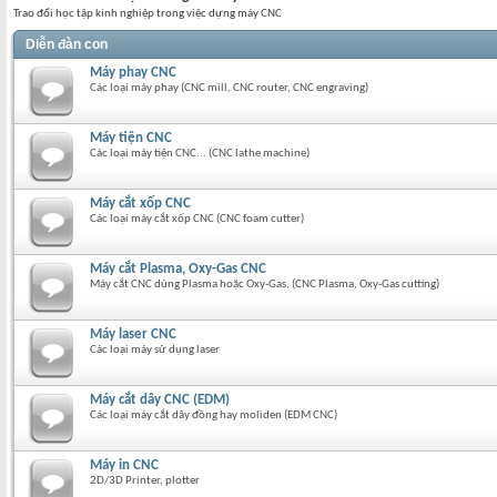
Trao đổi học tập kinh nghiệp trong việc dựng máy CNC
Diễn đàn con
Máy phay CNC
Các loại máy phay (CNC mill, CNC router, CNC engraving)
Máy tiện CNC
Các loại máy tiện CNC... (CNC lathe machine)
Máy cắt xốp CNC
Các loại máy cắt xốp CNC (CNC foam cutter)
Máy cắt Plasma, Oxy-Gas CNC
Máy cắt CNC dùng Plasma hoặc Oxy-Gas, (CNC Plasma, Oxy-Gas cutting)
Máy laser CNC
Các loại máy sử dụng laser
Máy cắt dây CNC (EDM)
Các loại máy cắt dây đồng hay moliden (EDM CNC)
Máy in CNC
2D/3D Printer, plotter