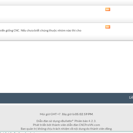
của
diễn
Xem
đàn
RSS
này
của
diễn
Xem
đàn
 khiển giống CNC. Nếu chưa biết chúng thuộc nhóm nào thì cho
RSS
này
của
diễn
đàn
này
Li
Múi giờ GMT +7. Bây giờ là
05:02:59 PM
.
Diễn đàn sử dụng vBulletin® Phiên bản 4.2.3.
Phát triển bởi thành viên diễn đàn CNCProVN.com
Ban quản trị không chịu trách nhiệm về nội dung do thành viên đăng.