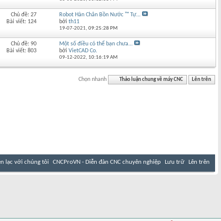
Chủ đề: 27
Robot Hàn Chân Bồn Nước ™ Tự...
Bài viết: 124
bởi
th11
19-07-2021,
09:25:28 PM
Chủ đề: 90
Một số điều có thể bạn chưa...
Bài viết: 803
bởi
VietCAD Co.
09-12-2022,
10:16:19 AM
Chọn nhanh
Thảo luận chung về máy CNC
Lên trên
ên lạc với chúng tôi
CNCProVN - Diễn đàn CNC chuyên nghiệp
Lưu trữ
Lên trên