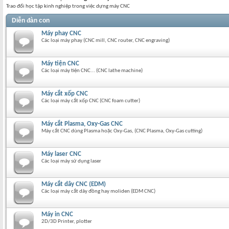
Trao đổi học tập kinh nghiệp trong việc dựng máy CNC
Diễn đàn con
Máy phay CNC
Các loại máy phay (CNC mill, CNC router, CNC engraving)
Máy tiện CNC
Các loại máy tiện CNC... (CNC lathe machine)
Máy cắt xốp CNC
Các loại máy cắt xốp CNC (CNC foam cutter)
Máy cắt Plasma, Oxy-Gas CNC
Máy cắt CNC dùng Plasma hoặc Oxy-Gas, (CNC Plasma, Oxy-Gas cutting)
Máy laser CNC
Các loại máy sử dụng laser
Máy cắt dây CNC (EDM)
Các loại máy cắt dây đồng hay moliden (EDM CNC)
Máy in CNC
2D/3D Printer, plotter