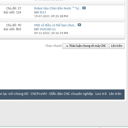
Chủ đề: 27
Robot Hàn Chân Bồn Nước ™ Tự...
Bài viết: 124
bởi
th11
19-07-2021,
09:25:28 PM
Chủ đề: 90
Một số điều có thể bạn chưa...
Bài viết: 803
bởi
VietCAD Co.
09-12-2022,
10:16:19 AM
Chọn nhanh
Thảo luận chung về máy CNC
Lên trên
ên lạc với chúng tôi
CNCProVN - Diễn đàn CNC chuyên nghiệp
Lưu trữ
Lên trên