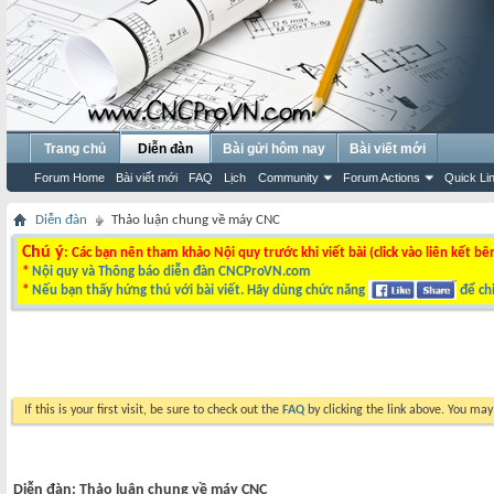
Trang chủ
Diễn đàn
Bài gửi hôm nay
Bài viết mới
Forum Home
Bài viết mới
FAQ
Lịch
Community
Forum Actions
Quick Li
Diễn đàn
Thảo luận chung về máy CNC
Chú ý
: Các bạn nên tham khảo Nội quy trước khi viết bài (click vào liên kết bê
*
Nội quy và Thông báo diễn đàn CNCProVN.com
*
Nếu bạn thấy hứng thú với bài viết. Hãy dùng chức năng
để chi
If this is your first visit, be sure to check out the
FAQ
by clicking the link above. You ma
Diễn đàn:
Thảo luận chung về máy CNC