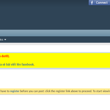
nks
n dưới).
a sẻ bài viết lên facebook
.
y have to
register
before you can post: click the register link above to proceed. To start view