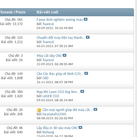
Threads / Posts
Bài viết cuối
Chủ đề: 565
Fanuc kinh nghiệm xương máu
Bài viết: 13,172
bởi
Tuancoi
04-09-2025,
10:56:49 AM
Chủ đề: 125
Chuyển đổi máy tiện tay thành...
Bài viết: 1,212
bởi
Tuancoi
06-01-2023,
07:30:21 AM
Chủ đề: 3
Máy cắt dây CNC
Bài viết: 24
bởi
Tuancoi
22-09-2023,
06:28:05 AM
Chủ đề: 149
Cần Các Bác giúp về lệnh G31...
Bài viết: 1,608
bởi
CKD
26-11-2022,
08:07:38 PM
Chủ đề: 184
Nạp khí Laser CO2 ống kim...
Bài viết: 1,420
bởi
LASER CO2
09-03-2024,
08:30:14 AM
Chủ đề: 20
Cần mọi người giúp đỡ máy cắt...
Bài viết: 206
bởi
lucasyeah12345
08-08-2019,
02:26:02 PM
Chủ đề: 46
Lắp đầu in 3D vào máy CNC
Bài viết: 640
bởi
ktshung
13-03-2020,
06:12:38 PM