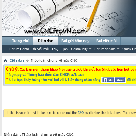
Trang chủ
Diễn đàn
Bài gửi hôm nay
Bài viết mới
Forum Home
Bài viết mới
FAQ
Lịch
Community
Forum Actions
Quick Li
Diễn đàn
Thảo luận chung về máy CNC
Chú ý
: Các bạn nên tham khảo Nội quy trước khi viết bài (click vào liên kết bê
*
Nội quy và Thông báo diễn đàn CNCProVN.com
*
Nếu bạn thấy hứng thú với bài viết. Hãy dùng chức năng
để chi
If this is your first visit, be sure to check out the
FAQ
by clicking the link above. You ma
Diễn đàn:
Thảo luận chung về máy CNC