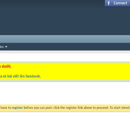
nks
n dưới).
a sẻ bài viết lên facebook
.
y have to
register
before you can post: click the register link above to proceed. To start view