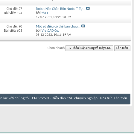
Chủ đề: 27
Robot Hàn Chân Bồn Nước ™ Tự...
Bài viết: 124
bởi
th11
19-07-2021,
09:25:28 PM
Chủ đề: 90
Một số điều có thể bạn chưa...
Bài viết: 803
bởi
VietCAD Co.
09-12-2022,
10:16:19 AM
Chọn nhanh
Thảo luận chung về máy CNC
Lên trên
ên lạc với chúng tôi
CNCProVN - Diễn đàn CNC chuyên nghiệp
Lưu trữ
Lên trên