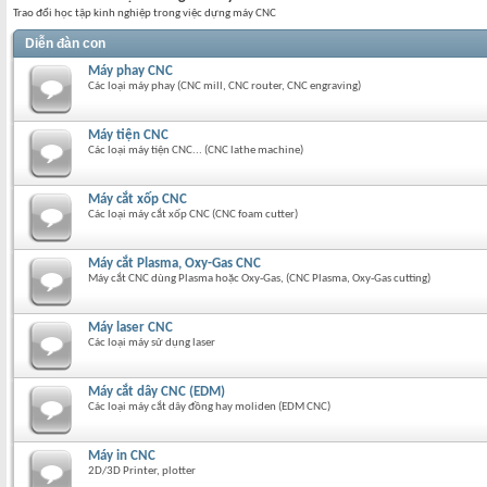
Trao đổi học tập kinh nghiệp trong việc dựng máy CNC
Diễn đàn con
Máy phay CNC
Các loại máy phay (CNC mill, CNC router, CNC engraving)
Máy tiện CNC
Các loại máy tiện CNC... (CNC lathe machine)
Máy cắt xốp CNC
Các loại máy cắt xốp CNC (CNC foam cutter)
Máy cắt Plasma, Oxy-Gas CNC
Máy cắt CNC dùng Plasma hoặc Oxy-Gas, (CNC Plasma, Oxy-Gas cutting)
Máy laser CNC
Các loại máy sử dụng laser
Máy cắt dây CNC (EDM)
Các loại máy cắt dây đồng hay moliden (EDM CNC)
Máy in CNC
2D/3D Printer, plotter