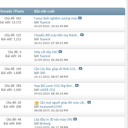
Threads / Posts
Bài viết cuối
Chủ đề: 565
Fanuc kinh nghiệm xương máu
Bài viết: 13,172
bởi
Tuancoi
04-09-2025,
10:56:49 AM
Chủ đề: 125
Chuyển đổi máy tiện tay thành...
Bài viết: 1,212
bởi
Tuancoi
06-01-2023,
07:30:21 AM
Chủ đề: 3
Máy cắt dây CNC
Bài viết: 24
bởi
Tuancoi
22-09-2023,
06:28:05 AM
Chủ đề: 149
Cần Các Bác giúp về lệnh G31...
Bài viết: 1,608
bởi
CKD
26-11-2022,
08:07:38 PM
Chủ đề: 184
Nạp khí Laser CO2 ống kim...
Bài viết: 1,420
bởi
LASER CO2
09-03-2024,
08:30:14 AM
Chủ đề: 20
Cần mọi người giúp đỡ máy cắt...
Bài viết: 206
bởi
lucasyeah12345
08-08-2019,
02:26:02 PM
Chủ đề: 46
Lắp đầu in 3D vào máy CNC
Bài viết: 640
bởi
ktshung
13-03-2020,
06:12:38 PM