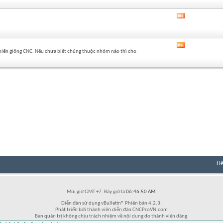
của
diễn
Xem
đàn
RSS
này
của
diễn
Xem
đàn
 khiển giống CNC. Nếu chưa biết chúng thuộc nhóm nào thì cho
RSS
này
của
diễn
đàn
này
Li
Múi giờ GMT +7. Bây giờ là
06:46:50 AM
.
Diễn đàn sử dụng vBulletin® Phiên bản 4.2.3.
Phát triển bởi thành viên diễn đàn CNCProVN.com
Ban quản trị không chịu trách nhiệm về nội dung do thành viên đăng.