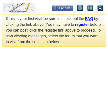
If this is your first visit, be sure to check out the
FAQ
by
clicking the link above. You may have to
register
before
you can post: click the register link above to proceed. To
start viewing messages, select the forum that you want
to visit from the selection below.