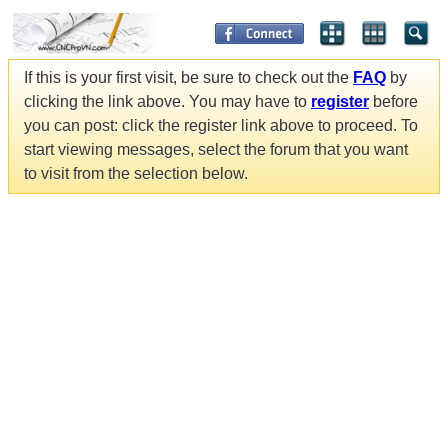
If this is your first visit, be sure to check out the
FAQ
by
clicking the link above. You may have to
register
before
you can post: click the register link above to proceed. To
start viewing messages, select the forum that you want
to visit from the selection below.