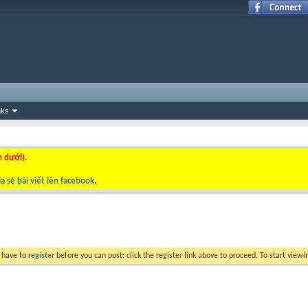
nks
n dưới).
a sẻ bài viết lên facebook
.
y have to
register
before you can post: click the register link above to proceed. To start view