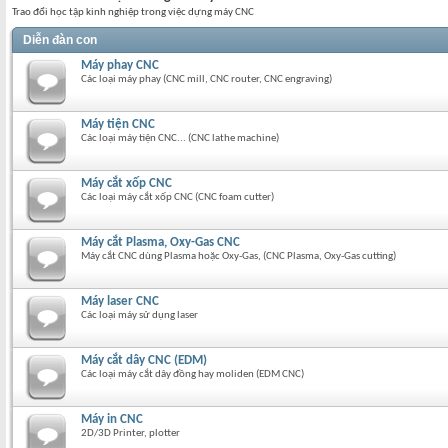
Trao đổi học tập kinh nghiệp trong việc dựng máy CNC
Diễn đàn con
Máy phay CNC
Các loại máy phay (CNC mill, CNC router, CNC engraving)
Máy tiện CNC
Các loại máy tiện CNC... (CNC lathe machine)
Máy cắt xốp CNC
Các loại máy cắt xốp CNC (CNC foam cutter)
Máy cắt Plasma, Oxy-Gas CNC
Máy cắt CNC dùng Plasma hoặc Oxy-Gas, (CNC Plasma, Oxy-Gas cutting)
Máy laser CNC
Các loại máy sử dụng laser
Máy cắt dây CNC (EDM)
Các loại máy cắt dây đồng hay moliden (EDM CNC)
Máy in CNC
2D/3D Printer, plotter