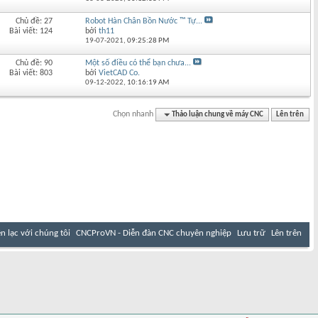
Chủ đề: 27
Robot Hàn Chân Bồn Nước ™ Tự...
Bài viết: 124
bởi
th11
19-07-2021,
09:25:28 PM
Chủ đề: 90
Một số điều có thể bạn chưa...
Bài viết: 803
bởi
VietCAD Co.
09-12-2022,
10:16:19 AM
Chọn nhanh
Thảo luận chung về máy CNC
Lên trên
ên lạc với chúng tôi
CNCProVN - Diễn đàn CNC chuyên nghiệp
Lưu trữ
Lên trên