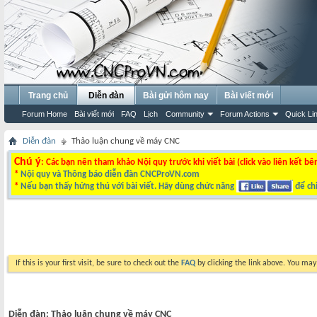
Trang chủ
Diễn đàn
Bài gửi hôm nay
Bài viết mới
Forum Home
Bài viết mới
FAQ
Lịch
Community
Forum Actions
Quick Li
Diễn đàn
Thảo luận chung về máy CNC
Chú ý
: Các bạn nên tham khảo Nội quy trước khi viết bài (click vào liên kết bê
*
Nội quy và Thông báo diễn đàn CNCProVN.com
*
Nếu bạn thấy hứng thú với bài viết. Hãy dùng chức năng
để chi
If this is your first visit, be sure to check out the
FAQ
by clicking the link above. You ma
Diễn đàn:
Thảo luận chung về máy CNC