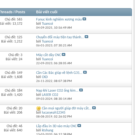
Threads / Posts
Bài viết cuối
Chủ đề: 565
Fanuc kinh nghiệm xương máu
Bài viết: 13,172
bởi
Tuancoi
04-09-2025,
10:56:49 AM
Chủ đề: 125
Chuyển đổi máy tiện tay thành...
Bài viết: 1,212
bởi
Tuancoi
06-01-2023,
07:30:21 AM
Chủ đề: 3
Máy cắt dây CNC
Bài viết: 24
bởi
Tuancoi
22-09-2023,
06:28:05 AM
Chủ đề: 149
Cần Các Bác giúp về lệnh G31...
Bài viết: 1,608
bởi
CKD
26-11-2022,
08:07:38 PM
Chủ đề: 184
Nạp khí Laser CO2 ống kim...
Bài viết: 1,420
bởi
LASER CO2
09-03-2024,
08:30:14 AM
Chủ đề: 20
Cần mọi người giúp đỡ máy cắt...
Bài viết: 206
bởi
lucasyeah12345
08-08-2019,
02:26:02 PM
Chủ đề: 46
Lắp đầu in 3D vào máy CNC
Bài viết: 640
bởi
ktshung
13-03-2020,
06:12:38 PM