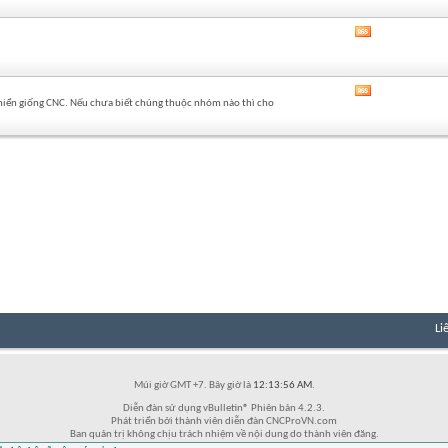
của
diễn
Xem
đàn
RSS
này
của
diễn
Xem
đàn
 khiển giống CNC. Nếu chưa biết chúng thuộc nhóm nào thì cho
RSS
này
của
diễn
đàn
này
Li
Múi giờ GMT +7. Bây giờ là
12:13:56 AM
.
Diễn đàn sử dụng vBulletin® Phiên bản 4.2.3.
Phát triển bởi thành viên diễn đàn CNCProVN.com
Ban quản trị không chịu trách nhiệm về nội dung do thành viên đăng.