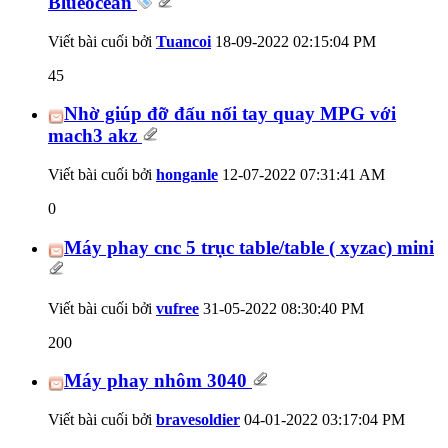
Blueocean
Viết bài cuối bởi
Tuancoi
18-09-2022
02:15:04 PM
45
Nhờ giúp đỡ đấu nối tay quay MPG với
mach3 akz
Viết bài cuối bởi
honganle
12-07-2022
07:31:41 AM
0
Máy phay cnc 5 trục table/table ( xyzac) mini
Viết bài cuối bởi
vufree
31-05-2022
08:30:40 PM
200
Máy phay nhôm 3040
Viết bài cuối bởi
bravesoldier
04-01-2022
03:17:04 PM