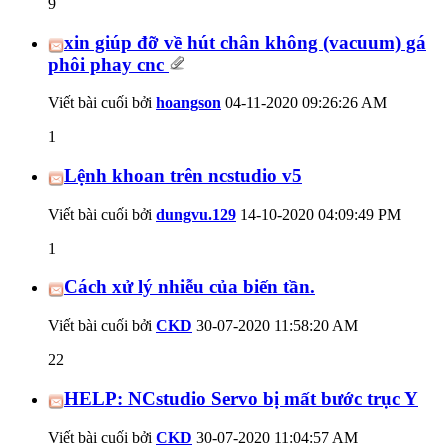
9
xin giúp đỡ về hút chân không (vacuum) gá
phôi phay cnc
Viết bài cuối bởi
hoangson
04-11-2020
09:26:26 AM
1
Lệnh khoan trên ncstudio v5
Viết bài cuối bởi
dungvu.129
14-10-2020
04:09:49 PM
1
Cách xử lý nhiễu của biến tần.
Viết bài cuối bởi
CKD
30-07-2020
11:58:20 AM
22
HELP: NCstudio Servo bị mất bước trục Y
Viết bài cuối bởi
CKD
30-07-2020
11:04:57 AM