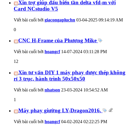
Xin trợ giúp đấu biến tần delta vfd-m với
Card NCstudio V5
Viết bài cuối bởi
giacongapluchn
03-04-2025
09:14:19 AM
0
CNC H-Frame của Phương Mike
Viết bài cuối bởi
hoangcf
14-07-2024
03:11:28 PM
12
Xin tư vấn DIY 1 máy phay được thép không
rỉ 3 trục, hành trình 50x50x50
Viết bài cuối bởi
nhatson
23-03-2024
10:54:52 AM
1
Máy phay giường LY-Dragon2016.
Viết bài cuối bởi
hoangcf
04-02-2024
02:22:25 PM