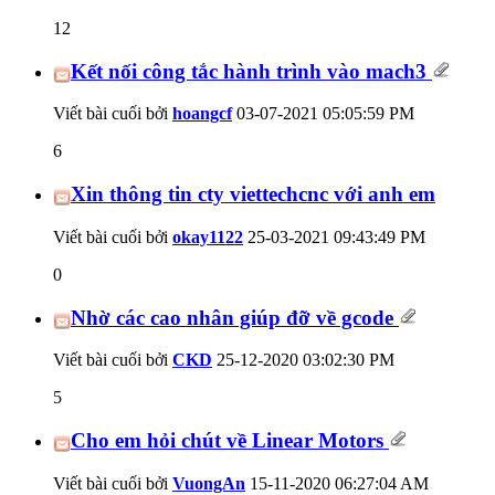
12
Kết nối công tắc hành trình vào mach3
Viết bài cuối bởi
hoangcf
03-07-2021
05:05:59 PM
6
Xin thông tin cty viettechcnc với anh em
Viết bài cuối bởi
okay1122
25-03-2021
09:43:49 PM
0
Nhờ các cao nhân giúp đỡ về gcode
Viết bài cuối bởi
CKD
25-12-2020
03:02:30 PM
5
Cho em hỏi chút về Linear Motors
Viết bài cuối bởi
VuongAn
15-11-2020
06:27:04 AM