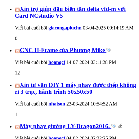
Xin trợ giúp đấu biến tần delta vfd-m với
Card NCstudio V5
Viết bài cuối bởi
giacongapluchn
03-04-2025
09:14:19 AM
0
CNC H-Frame của Phương Mike
Viết bài cuối bởi
hoangcf
14-07-2024
03:11:28 PM
12
Xin tư vấn DIY 1 máy phay được thép không
rỉ 3 trục, hành trình 50x50x50
Viết bài cuối bởi
nhatson
23-03-2024
10:54:52 AM
1
Máy phay giường LY-Dragon2016.
Viết bài cuối bởi
hoangcf
04-02-2024
02:22:25 PM