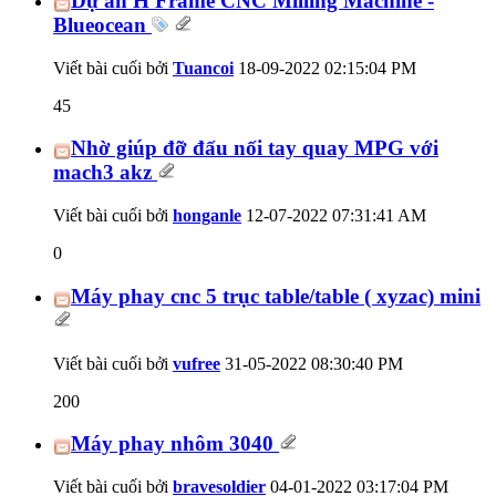
Dự án H Frame CNC Milling Machine -
Blueocean
Viết bài cuối bởi
Tuancoi
18-09-2022
02:15:04 PM
45
Nhờ giúp đỡ đấu nối tay quay MPG với
mach3 akz
Viết bài cuối bởi
honganle
12-07-2022
07:31:41 AM
0
Máy phay cnc 5 trục table/table ( xyzac) mini
Viết bài cuối bởi
vufree
31-05-2022
08:30:40 PM
200
Máy phay nhôm 3040
Viết bài cuối bởi
bravesoldier
04-01-2022
03:17:04 PM