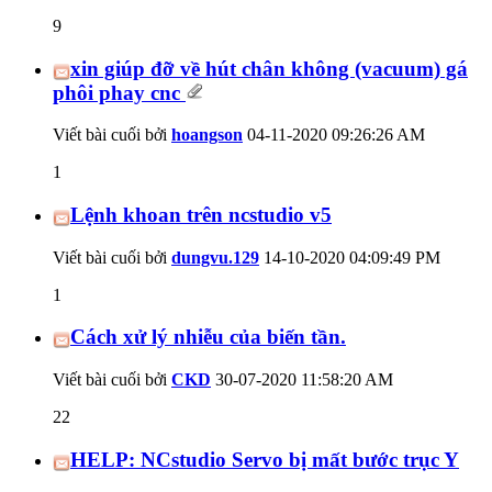
9
xin giúp đỡ về hút chân không (vacuum) gá
phôi phay cnc
Viết bài cuối bởi
hoangson
04-11-2020
09:26:26 AM
1
Lệnh khoan trên ncstudio v5
Viết bài cuối bởi
dungvu.129
14-10-2020
04:09:49 PM
1
Cách xử lý nhiễu của biến tần.
Viết bài cuối bởi
CKD
30-07-2020
11:58:20 AM
22
HELP: NCstudio Servo bị mất bước trục Y