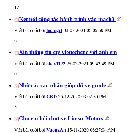
12
Kết nối công tắc hành trình vào mach3
Viết bài cuối bởi
hoangcf
03-07-2021
05:05:59 PM
6
Xin thông tin cty viettechcnc với anh em
Viết bài cuối bởi
okay1122
25-03-2021
09:43:49 PM
0
Nhờ các cao nhân giúp đỡ về gcode
Viết bài cuối bởi
CKD
25-12-2020
03:02:30 PM
5
Cho em hỏi chút về Linear Motors
Viết bài cuối bởi
VuongAn
15-11-2020
06:27:04 AM