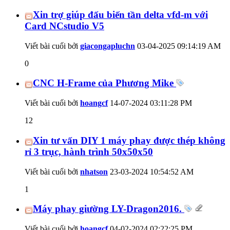
Xin trợ giúp đấu biến tần delta vfd-m với
Card NCstudio V5
Viết bài cuối bởi
giacongapluchn
03-04-2025
09:14:19 AM
0
CNC H-Frame của Phương Mike
Viết bài cuối bởi
hoangcf
14-07-2024
03:11:28 PM
12
Xin tư vấn DIY 1 máy phay được thép không
rỉ 3 trục, hành trình 50x50x50
Viết bài cuối bởi
nhatson
23-03-2024
10:54:52 AM
1
Máy phay giường LY-Dragon2016.
Viết bài cuối bởi
hoangcf
04-02-2024
02:22:25 PM