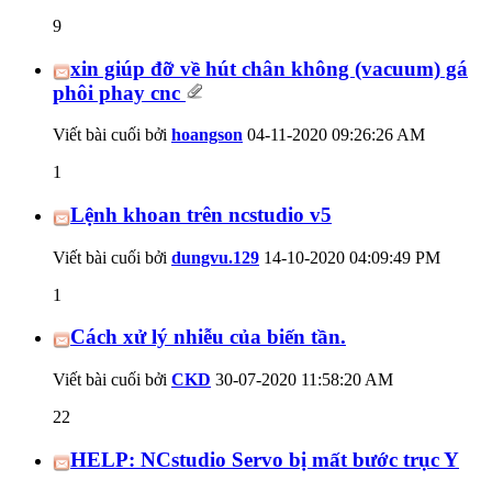
9
xin giúp đỡ về hút chân không (vacuum) gá
phôi phay cnc
Viết bài cuối bởi
hoangson
04-11-2020
09:26:26 AM
1
Lệnh khoan trên ncstudio v5
Viết bài cuối bởi
dungvu.129
14-10-2020
04:09:49 PM
1
Cách xử lý nhiễu của biến tần.
Viết bài cuối bởi
CKD
30-07-2020
11:58:20 AM
22
HELP: NCstudio Servo bị mất bước trục Y