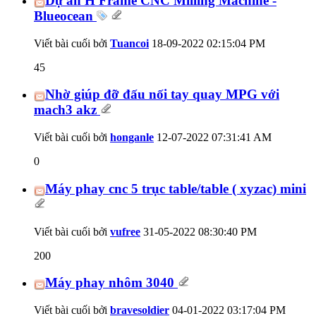
Dự án H Frame CNC Milling Machine -
Blueocean
Viết bài cuối bởi
Tuancoi
18-09-2022
02:15:04 PM
45
Nhờ giúp đỡ đấu nối tay quay MPG với
mach3 akz
Viết bài cuối bởi
honganle
12-07-2022
07:31:41 AM
0
Máy phay cnc 5 trục table/table ( xyzac) mini
Viết bài cuối bởi
vufree
31-05-2022
08:30:40 PM
200
Máy phay nhôm 3040
Viết bài cuối bởi
bravesoldier
04-01-2022
03:17:04 PM