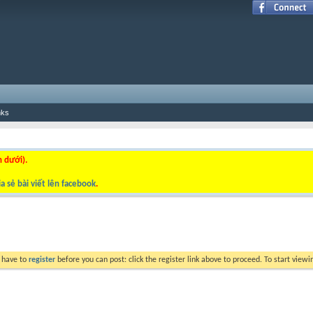
nks
n dưới).
a sẻ bài viết lên facebook
.
y have to
register
before you can post: click the register link above to proceed. To start view