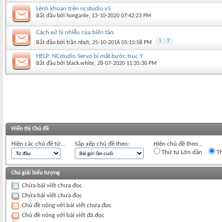
Lệnh khoan trên ncstudio v5
Bắt đầu bởi
honganle
‎, 13-10-2020 07:42:23 PM
Cách xử lý nhiễu của biến tần.
1
2
Bắt đầu bởi
trần nhựt
‎, 25-10-2016 05:15:58 PM
HELP: NCstudio Servo bị mất bước trục Y
Bắt đầu bởi
black.white
‎, 28-07-2020 11:35:30 PM
Hiển thị Chủ đề
Hiện các chủ đề từ...
Sắp xếp chủ đề theo:
Hiện chủ đề theo...
Thứ tự Lớn dần
Th
Chú giải biểu tượng
Chứa bài viết chưa đọc
Chứa bài viết chưa đọc
Chủ đề nóng với bài viết chưa đọc
Chủ đề nóng với bài viết đã đọc