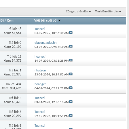
Công cụ diễn đàn
Tìm kiếm diễn đàn
lời
/
Xem
Viết bài cuối bởi
Trả lời: 18
Tuancoi
Xem: 67,561
04-09-2025,
10:56:49 AM
Trả lời: 0
giacongapluchn
Xem: 20,192
03-04-2025,
09:14:19 AM
Trả lời: 12
hoangcf
Xem: 54,372
14-07-2024,
03:11:28 PM
Trả lời: 1
nhatson
Xem: 23,378
23-03-2024,
10:54:52 AM
Trả lời: 404
hoangcf
Xem: 381,696
04-02-2024,
02:22:25 PM
Trả lời: 5
Tuancoi
Xem: 43,470
03-01-2023,
12:06:13 AM
Trả lời: 3
Tuancoi
Xem: 20,299
29-12-2022,
10:01:55 PM
Trả lời: 6
Tuancoi