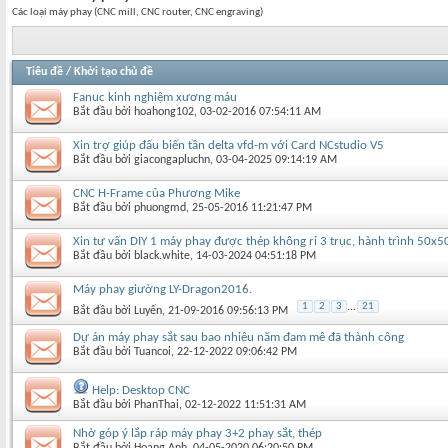
Các loại máy phay (CNC mill, CNC router, CNC engraving)
Tiêu đề
/
Khởi tạo chủ đề
Fanuc kinh nghiệm xương máu
Bắt đầu bởi
hoahong102
‎, 03-02-2016 07:54:11 AM
Xin trợ giúp đấu biến tần delta vfd-m với Card NCstudio V5
Bắt đầu bởi
giacongapluchn
‎, 03-04-2025 09:14:19 AM
CNC H-Frame của Phương Mike
Bắt đầu bởi
phuongmd
‎, 25-05-2016 11:21:47 PM
Xin tư vấn DIY 1 máy phay được thép không rỉ 3 trục, hành trình 50x
Bắt đầu bởi
black.white
‎, 14-03-2024 04:51:18 PM
Máy phay giường LY-Dragon2016.
1
2
3
...
21
Bắt đầu bởi
Luyến
‎, 21-09-2016 09:56:13 PM
Dự án máy phay sắt sau bao nhiêu năm đam mê đã thành công
Bắt đầu bởi
Tuancoi
‎, 22-12-2022 09:06:42 PM
Help: Desktop CNC
Bắt đầu bởi
PhanThai
‎, 02-12-2022 11:51:31 AM
Nhờ góp ý lắp ráp máy phay 3+2 phay sắt, thép
Bắt đầu bởi
Hoang Anh
‎, 04-05-2020 06:20:50 PM