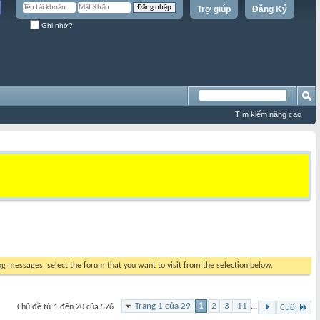
Trợ giúp
Đăng Ký
Ghi nhớ?
Tìm kiếm nâng cao
ing messages, select the forum that you want to visit from the selection below.
Trang 1 của 29
1
2
3
11
...
Chủ đề từ 1 đến 20 của 576
Cuối