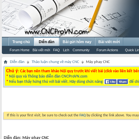
Trang chủ
Diễn đàn
Bài gửi hôm nay
Bài viết mới
Forum Home
Bài viết mới
FAQ
Lịch
Community
Forum Actions
Quick Li
Diễn đàn
Thảo luận chung về máy CNC
Máy phay CNC
Chú ý
: Các bạn nên tham khảo Nội quy trước khi viết bài (click vào liên kết bê
*
Nội quy và Thông báo diễn đàn CNCProVN.com
*
Nếu bạn thấy hứng thú với bài viết. Hãy dùng chức năng
để chi
If this is your first visit, be sure to check out the
FAQ
by clicking the link above. You ma
Diễn đàn:
Máy phay CNC