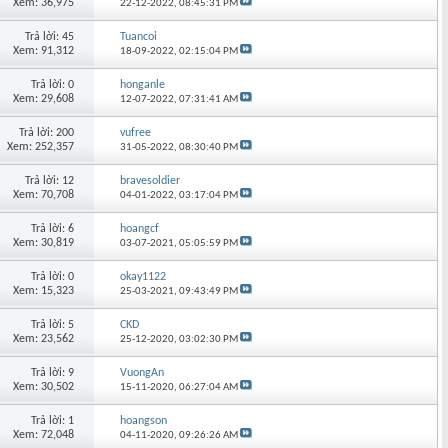
Xem: 36,975
22-12-2022,
08:45:31 PM
Trả lời: 45
Tuancoi
Xem: 91,312
18-09-2022,
02:15:04 PM
Trả lời: 0
honganle
Xem: 29,608
12-07-2022,
07:31:41 AM
Trả lời: 200
vufree
Xem: 252,357
31-05-2022,
08:30:40 PM
Trả lời: 12
bravesoldier
Xem: 70,708
04-01-2022,
03:17:04 PM
Trả lời: 6
hoangcf
Xem: 30,819
03-07-2021,
05:05:59 PM
Trả lời: 0
okay1122
Xem: 15,323
25-03-2021,
09:43:49 PM
Trả lời: 5
CKD
Xem: 23,562
25-12-2020,
03:02:30 PM
Trả lời: 9
VuongAn
Xem: 30,502
15-11-2020,
06:27:04 AM
Trả lời: 1
hoangson
Xem: 72,048
04-11-2020,
09:26:26 AM