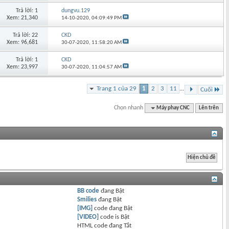
Trả lời: 1
dungvu.129
Xem: 21,340
14-10-2020,
04:09:49 PM
Trả lời: 22
CKD
Xem: 96,681
30-07-2020,
11:58:20 AM
Trả lời: 1
CKD
Xem: 23,997
30-07-2020,
11:04:57 AM
Trang 1 của 29
1
2
3
11
...
Cuối
Chọn nhanh
Máy phay CNC
Lên trên
BB code
đang
Bật
Smilies
đang
Bật
[IMG]
code đang
Bật
[VIDEO]
code is
Bật
HTML code đang
Tắt