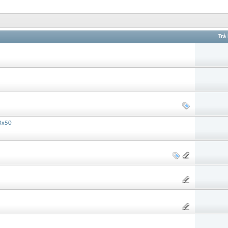
Trả 
50x50