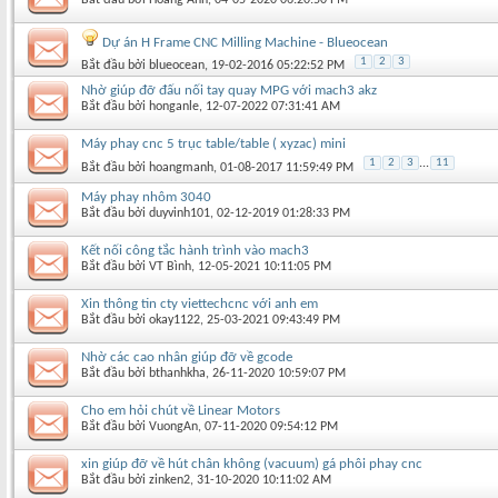
Dự án H Frame CNC Milling Machine - Blueocean
1
2
3
Bắt đầu bởi
blueocean
‎, 19-02-2016 05:22:52 PM
Nhờ giúp đỡ đấu nối tay quay MPG với mach3 akz
Bắt đầu bởi
honganle
‎, 12-07-2022 07:31:41 AM
Máy phay cnc 5 trục table/table ( xyzac) mini
1
2
3
...
11
Bắt đầu bởi
hoangmanh
‎, 01-08-2017 11:59:49 PM
Máy phay nhôm 3040
Bắt đầu bởi
duyvinh101
‎, 02-12-2019 01:28:33 PM
Kết nối công tắc hành trình vào mach3
Bắt đầu bởi
VT Bình
‎, 12-05-2021 10:11:05 PM
Xin thông tin cty viettechcnc với anh em
Bắt đầu bởi
okay1122
‎, 25-03-2021 09:43:49 PM
Nhờ các cao nhân giúp đỡ về gcode
Bắt đầu bởi
bthanhkha
‎, 26-11-2020 10:59:07 PM
Cho em hỏi chút về Linear Motors
Bắt đầu bởi
VuongAn
‎, 07-11-2020 09:54:12 PM
xin giúp đỡ về hút chân không (vacuum) gá phôi phay cnc
Bắt đầu bởi
zinken2
‎, 31-10-2020 10:11:02 AM