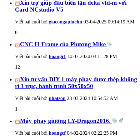
Xin trợ giúp đấu biến tần delta vfd-m với
Card NCstudio V5
Viết bài cuối bởi
giacongapluchn
03-04-2025
09:14:19 AM
0
CNC H-Frame của Phương Mike
Viết bài cuối bởi
hoangcf
14-07-2024
03:11:28 PM
12
Xin tư vấn DIY 1 máy phay được thép không
rỉ 3 trục, hành trình 50x50x50
Viết bài cuối bởi
nhatson
23-03-2024
10:54:52 AM
1
Máy phay giường LY-Dragon2016.
Viết bài cuối bởi
hoangcf
04-02-2024
02:22:25 PM