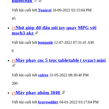
Blueocean
Viết bài cuối bởi
Tuancoi
18-09-2022
02:15:04 PM
45
Nhờ giúp đỡ đấu nối tay quay MPG với
mach3 akz
Viết bài cuối bởi
honganle
12-07-2022
07:31:41 AM
0
Máy phay cnc 5 trục table/table ( xyzac) mini
Viết bài cuối bởi
vufree
31-05-2022
08:30:40 PM
200
Máy phay nhôm 3040
Viết bài cuối bởi
bravesoldier
04-01-2022
03:17:04 PM