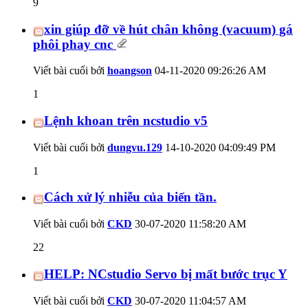
9
xin giúp đỡ về hút chân không (vacuum) gá
phôi phay cnc
Viết bài cuối bởi
hoangson
04-11-2020
09:26:26 AM
1
Lệnh khoan trên ncstudio v5
Viết bài cuối bởi
dungvu.129
14-10-2020
04:09:49 PM
1
Cách xử lý nhiễu của biến tần.
Viết bài cuối bởi
CKD
30-07-2020
11:58:20 AM
22
HELP: NCstudio Servo bị mất bước trục Y
Viết bài cuối bởi
CKD
30-07-2020
11:04:57 AM