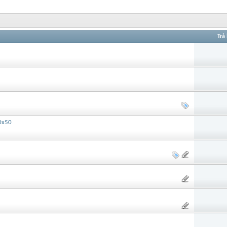
Trả 
50x50