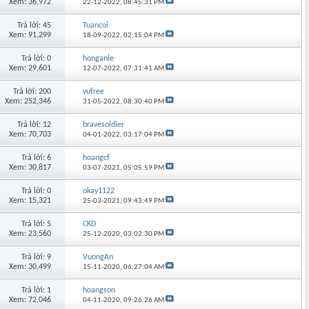
Xem: 36,972
22-12-2022,
08:45:31 PM
Trả lời: 45
Tuancoi
Xem: 91,299
18-09-2022,
02:15:04 PM
Trả lời: 0
honganle
Xem: 29,601
12-07-2022,
07:31:41 AM
Trả lời: 200
vufree
Xem: 252,346
31-05-2022,
08:30:40 PM
Trả lời: 12
bravesoldier
Xem: 70,703
04-01-2022,
03:17:04 PM
Trả lời: 6
hoangcf
Xem: 30,817
03-07-2021,
05:05:59 PM
Trả lời: 0
okay1122
Xem: 15,321
25-03-2021,
09:43:49 PM
Trả lời: 5
CKD
Xem: 23,560
25-12-2020,
03:02:30 PM
Trả lời: 9
VuongAn
Xem: 30,499
15-11-2020,
06:27:04 AM
Trả lời: 1
hoangson
Xem: 72,046
04-11-2020,
09:26:26 AM