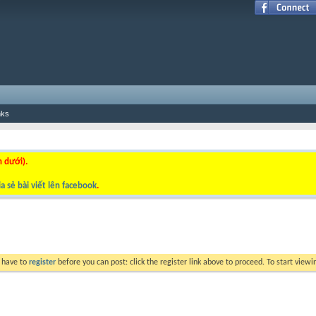
nks
n dưới).
a sẻ bài viết lên facebook
.
y have to
register
before you can post: click the register link above to proceed. To start view