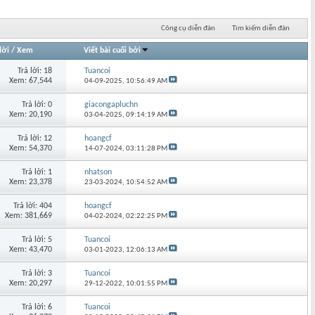
Công cụ diễn đàn
Tìm kiếm diễn đàn
lời
/
Xem
Viết bài cuối bởi
Trả lời: 18
Tuancoi
Xem: 67,544
04-09-2025,
10:56:49 AM
Trả lời: 0
giacongapluchn
Xem: 20,190
03-04-2025,
09:14:19 AM
Trả lời: 12
hoangcf
Xem: 54,370
14-07-2024,
03:11:28 PM
Trả lời: 1
nhatson
Xem: 23,378
23-03-2024,
10:54:52 AM
Trả lời: 404
hoangcf
Xem: 381,669
04-02-2024,
02:22:25 PM
Trả lời: 5
Tuancoi
Xem: 43,470
03-01-2023,
12:06:13 AM
Trả lời: 3
Tuancoi
Xem: 20,297
29-12-2022,
10:01:55 PM
Trả lời: 6
Tuancoi