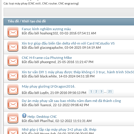
Các loại máy phay (CNC mill, CNC router, CNC engraving)
Tiêu đề
/
Khởi tạo chủ đề
Fanuc kinh nghiệm xương máu
Bắt đầu bởi
hoahong102
‎, 03-02-2016 07:54:11 AM
Xin trợ giúp đấu biến tần delta vfd-m với Card NCstudio V5
Bắt đầu bởi
giacongapluchn
‎, 03-04-2025 09:14:19 AM
CNC H-Frame của Phương Mike
Bắt đầu bởi
phuongmd
‎, 25-05-2016 11:21:47 PM
Xin tư vấn DIY 1 máy phay được thép không rỉ 3 trục, hành trình 50x
Bắt đầu bởi
black.white
‎, 14-03-2024 04:51:18 PM
Máy phay giường LY-Dragon2016.
1
2
3
...
21
Bắt đầu bởi
Luyến
‎, 21-09-2016 09:56:13 PM
Dự án máy phay sắt sau bao nhiêu năm đam mê đã thành công
Bắt đầu bởi
Tuancoi
‎, 22-12-2022 09:06:42 PM
Help: Desktop CNC
Bắt đầu bởi
PhanThai
‎, 02-12-2022 11:51:31 AM
Nhờ góp ý lắp ráp máy phay 3+2 phay sắt, thép
Bắt đầu bởi
Hoang Anh
‎, 04-05-2020 06:20:50 PM