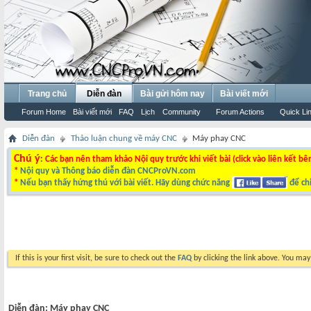
Trang chủ
Diễn đàn
Bài gửi hôm nay
Bài viết mới
Forum Home
Bài viết mới
FAQ
Lịch
Community
Forum Actions
Quick Li
Diễn đàn
Thảo luận chung về máy CNC
Máy phay CNC
Chú ý
: Các bạn nên tham khảo Nội quy trước khi viết bài (click vào liên kết bê
*
Nội quy và Thông báo diễn đàn CNCProVN.com
*
Nếu bạn thấy hứng thú với bài viết. Hãy dùng chức năng
để chi
If this is your first visit, be sure to check out the
FAQ
by clicking the link above. You ma
Diễn đàn:
Máy phay CNC