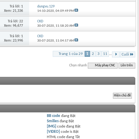
Trả lời: 1
dungvu.129
Xem: 21,336
14-10-2020,
04:09:49 PM
Trả lời: 22
CKD
Xem: 96,677
30-07-2020,
11:58:20 AM
Trả lời: 1
CKD
Xem: 23,996
30-07-2020,
11:04:57 AM
Trang 1 của 29
1
2
3
11
...
Cuối
Chọn nhanh
Máy phay CNC
Lên trên
BB code
đang
Bật
Smilies
đang
Bật
[IMG]
code đang
Bật
[VIDEO]
code is
Bật
HTML code đang
Tắt