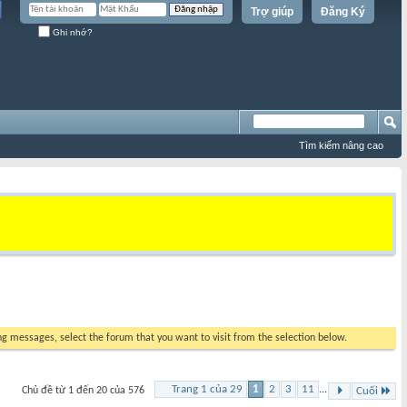
Trợ giúp
Đăng Ký
Ghi nhớ?
Tìm kiếm nâng cao
ing messages, select the forum that you want to visit from the selection below.
Trang 1 của 29
1
2
3
11
...
Chủ đề từ 1 đến 20 của 576
Cuối