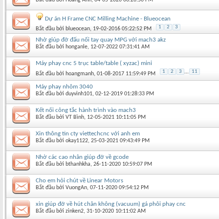
Dự án H Frame CNC Milling Machine - Blueocean
1
2
3
Bắt đầu bởi
blueocean
‎, 19-02-2016 05:22:52 PM
Nhờ giúp đỡ đấu nối tay quay MPG với mach3 akz
Bắt đầu bởi
honganle
‎, 12-07-2022 07:31:41 AM
Máy phay cnc 5 trục table/table ( xyzac) mini
1
2
3
...
11
Bắt đầu bởi
hoangmanh
‎, 01-08-2017 11:59:49 PM
Máy phay nhôm 3040
Bắt đầu bởi
duyvinh101
‎, 02-12-2019 01:28:33 PM
Kết nối công tắc hành trình vào mach3
Bắt đầu bởi
VT Bình
‎, 12-05-2021 10:11:05 PM
Xin thông tin cty viettechcnc với anh em
Bắt đầu bởi
okay1122
‎, 25-03-2021 09:43:49 PM
Nhờ các cao nhân giúp đỡ về gcode
Bắt đầu bởi
bthanhkha
‎, 26-11-2020 10:59:07 PM
Cho em hỏi chút về Linear Motors
Bắt đầu bởi
VuongAn
‎, 07-11-2020 09:54:12 PM
xin giúp đỡ về hút chân không (vacuum) gá phôi phay cnc
Bắt đầu bởi
zinken2
‎, 31-10-2020 10:11:02 AM