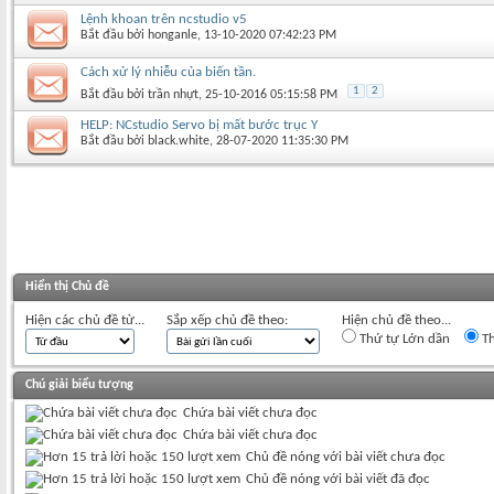
Lệnh khoan trên ncstudio v5
Bắt đầu bởi
honganle
‎, 13-10-2020 07:42:23 PM
Cách xử lý nhiễu của biến tần.
1
2
Bắt đầu bởi
trần nhựt
‎, 25-10-2016 05:15:58 PM
HELP: NCstudio Servo bị mất bước trục Y
Bắt đầu bởi
black.white
‎, 28-07-2020 11:35:30 PM
Hiển thị Chủ đề
Hiện các chủ đề từ...
Sắp xếp chủ đề theo:
Hiện chủ đề theo...
Thứ tự Lớn dần
Th
Chú giải biểu tượng
Chứa bài viết chưa đọc
Chứa bài viết chưa đọc
Chủ đề nóng với bài viết chưa đọc
Chủ đề nóng với bài viết đã đọc