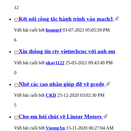
12
Kết nối công tắc hành trình vào mach3
Viết bài cuối bởi
hoangcf
03-07-2021
05:05:59 PM
6
Xin thông tin cty viettechcnc với anh em
Viết bài cuối bởi
okay1122
25-03-2021
09:43:49 PM
0
Nhờ các cao nhân giúp đỡ về gcode
Viết bài cuối bởi
CKD
25-12-2020
03:02:30 PM
5
Cho em hỏi chút về Linear Motors
Viết bài cuối bởi
VuongAn
15-11-2020
06:27:04 AM