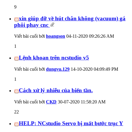
9
xin giúp đỡ về hút chân không (vacuum) gá
phôi phay cnc
Viết bài cuối bởi
hoangson
04-11-2020
09:26:26 AM
1
Lệnh khoan trên ncstudio v5
Viết bài cuối bởi
dungvu.129
14-10-2020
04:09:49 PM
1
Cách xử lý nhiễu của biến tần.
Viết bài cuối bởi
CKD
30-07-2020
11:58:20 AM
22
HELP: NCstudio Servo bị mất bước trục Y