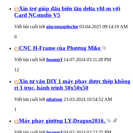
Xin trợ giúp đấu biến tần delta vfd-m với
Card NCstudio V5
Viết bài cuối bởi
giacongapluchn
03-04-2025
09:14:19 AM
0
CNC H-Frame của Phương Mike
Viết bài cuối bởi
hoangcf
14-07-2024
03:11:28 PM
12
Xin tư vấn DIY 1 máy phay được thép không
rỉ 3 trục, hành trình 50x50x50
Viết bài cuối bởi
nhatson
23-03-2024
10:54:52 AM
1
Máy phay giường LY-Dragon2016.
Viết bài cuối bởi
hoangcf
04-02-2024
02:22:25 PM