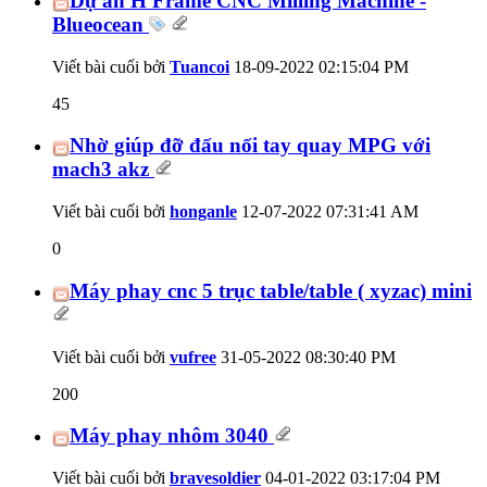
Dự án H Frame CNC Milling Machine -
Blueocean
Viết bài cuối bởi
Tuancoi
18-09-2022
02:15:04 PM
45
Nhờ giúp đỡ đấu nối tay quay MPG với
mach3 akz
Viết bài cuối bởi
honganle
12-07-2022
07:31:41 AM
0
Máy phay cnc 5 trục table/table ( xyzac) mini
Viết bài cuối bởi
vufree
31-05-2022
08:30:40 PM
200
Máy phay nhôm 3040
Viết bài cuối bởi
bravesoldier
04-01-2022
03:17:04 PM