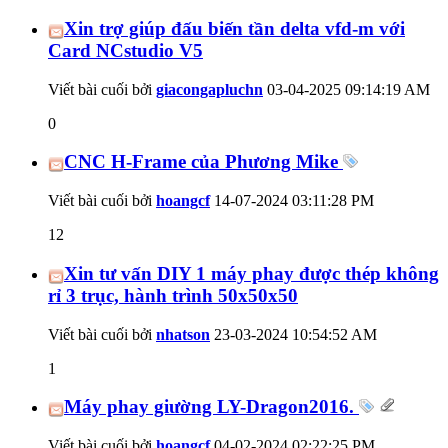
Xin trợ giúp đấu biến tần delta vfd-m với
Card NCstudio V5
Viết bài cuối bởi
giacongapluchn
03-04-2025
09:14:19 AM
0
CNC H-Frame của Phương Mike
Viết bài cuối bởi
hoangcf
14-07-2024
03:11:28 PM
12
Xin tư vấn DIY 1 máy phay được thép không
rỉ 3 trục, hành trình 50x50x50
Viết bài cuối bởi
nhatson
23-03-2024
10:54:52 AM
1
Máy phay giường LY-Dragon2016.
Viết bài cuối bởi
hoangcf
04-02-2024
02:22:25 PM