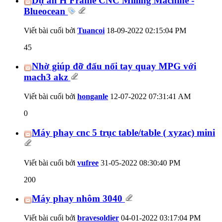
Dự án H Frame CNC Milling Machine -
Blueocean
Viết bài cuối bởi
Tuancoi
18-09-2022
02:15:04 PM
45
Nhờ giúp đỡ đấu nối tay quay MPG với
mach3 akz
Viết bài cuối bởi
honganle
12-07-2022
07:31:41 AM
0
Máy phay cnc 5 trục table/table ( xyzac) mini
Viết bài cuối bởi
vufree
31-05-2022
08:30:40 PM
200
Máy phay nhôm 3040
Viết bài cuối bởi
bravesoldier
04-01-2022
03:17:04 PM