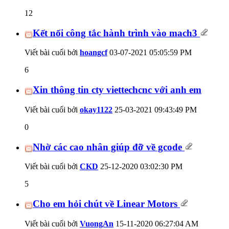
12
Kết nối công tắc hành trình vào mach3
Viết bài cuối bởi
hoangcf
03-07-2021
05:05:59 PM
6
Xin thông tin cty viettechcnc với anh em
Viết bài cuối bởi
okay1122
25-03-2021
09:43:49 PM
0
Nhờ các cao nhân giúp đỡ về gcode
Viết bài cuối bởi
CKD
25-12-2020
03:02:30 PM
5
Cho em hỏi chút về Linear Motors
Viết bài cuối bởi
VuongAn
15-11-2020
06:27:04 AM