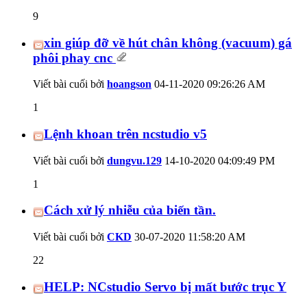
9
xin giúp đỡ về hút chân không (vacuum) gá
phôi phay cnc
Viết bài cuối bởi
hoangson
04-11-2020
09:26:26 AM
1
Lệnh khoan trên ncstudio v5
Viết bài cuối bởi
dungvu.129
14-10-2020
04:09:49 PM
1
Cách xử lý nhiễu của biến tần.
Viết bài cuối bởi
CKD
30-07-2020
11:58:20 AM
22
HELP: NCstudio Servo bị mất bước trục Y