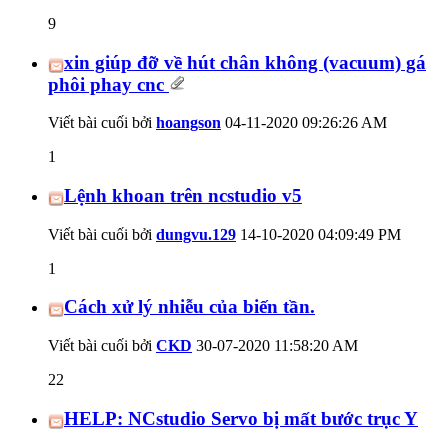
9
xin giúp đỡ về hút chân không (vacuum) gá
phôi phay cnc
Viết bài cuối bởi
hoangson
04-11-2020
09:26:26 AM
1
Lệnh khoan trên ncstudio v5
Viết bài cuối bởi
dungvu.129
14-10-2020
04:09:49 PM
1
Cách xử lý nhiễu của biến tần.
Viết bài cuối bởi
CKD
30-07-2020
11:58:20 AM
22
HELP: NCstudio Servo bị mất bước trục Y