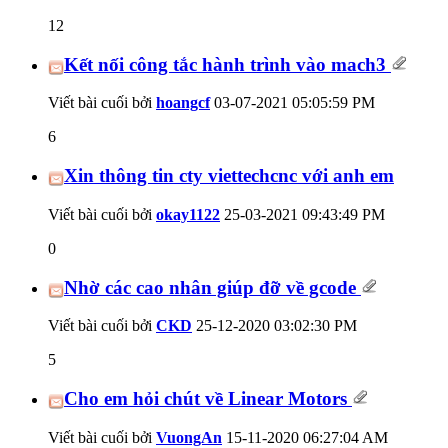
12
Kết nối công tắc hành trình vào mach3
Viết bài cuối bởi
hoangcf
03-07-2021
05:05:59 PM
6
Xin thông tin cty viettechcnc với anh em
Viết bài cuối bởi
okay1122
25-03-2021
09:43:49 PM
0
Nhờ các cao nhân giúp đỡ về gcode
Viết bài cuối bởi
CKD
25-12-2020
03:02:30 PM
5
Cho em hỏi chút về Linear Motors
Viết bài cuối bởi
VuongAn
15-11-2020
06:27:04 AM