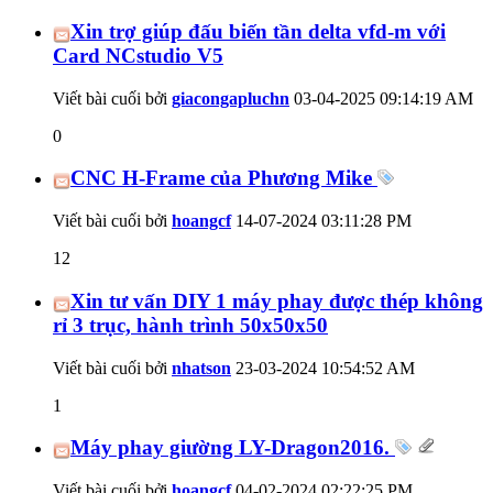
Xin trợ giúp đấu biến tần delta vfd-m với
Card NCstudio V5
Viết bài cuối bởi
giacongapluchn
03-04-2025
09:14:19 AM
0
CNC H-Frame của Phương Mike
Viết bài cuối bởi
hoangcf
14-07-2024
03:11:28 PM
12
Xin tư vấn DIY 1 máy phay được thép không
rỉ 3 trục, hành trình 50x50x50
Viết bài cuối bởi
nhatson
23-03-2024
10:54:52 AM
1
Máy phay giường LY-Dragon2016.
Viết bài cuối bởi
hoangcf
04-02-2024
02:22:25 PM