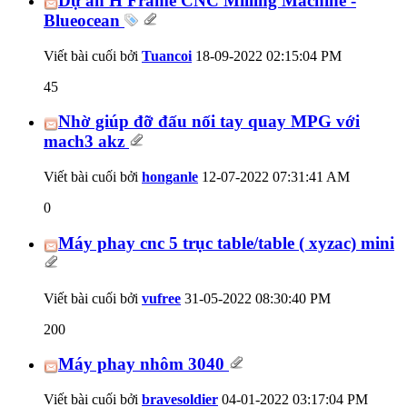
Dự án H Frame CNC Milling Machine -
Blueocean
Viết bài cuối bởi
Tuancoi
18-09-2022
02:15:04 PM
45
Nhờ giúp đỡ đấu nối tay quay MPG với
mach3 akz
Viết bài cuối bởi
honganle
12-07-2022
07:31:41 AM
0
Máy phay cnc 5 trục table/table ( xyzac) mini
Viết bài cuối bởi
vufree
31-05-2022
08:30:40 PM
200
Máy phay nhôm 3040
Viết bài cuối bởi
bravesoldier
04-01-2022
03:17:04 PM