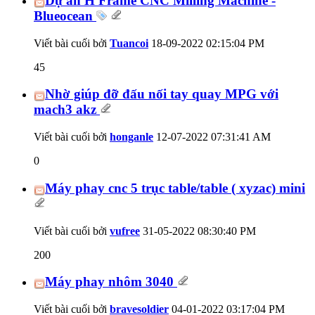
Dự án H Frame CNC Milling Machine -
Blueocean
Viết bài cuối bởi
Tuancoi
18-09-2022
02:15:04 PM
45
Nhờ giúp đỡ đấu nối tay quay MPG với
mach3 akz
Viết bài cuối bởi
honganle
12-07-2022
07:31:41 AM
0
Máy phay cnc 5 trục table/table ( xyzac) mini
Viết bài cuối bởi
vufree
31-05-2022
08:30:40 PM
200
Máy phay nhôm 3040
Viết bài cuối bởi
bravesoldier
04-01-2022
03:17:04 PM