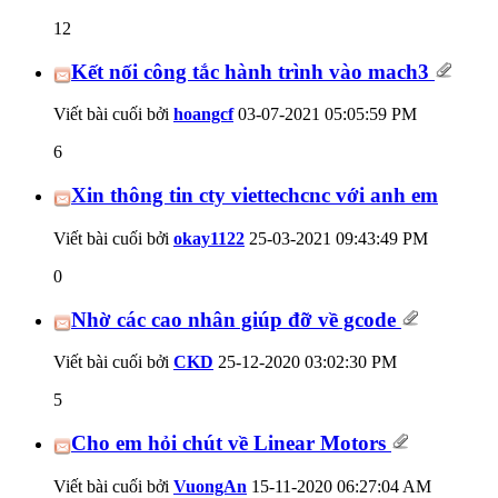
12
Kết nối công tắc hành trình vào mach3
Viết bài cuối bởi
hoangcf
03-07-2021
05:05:59 PM
6
Xin thông tin cty viettechcnc với anh em
Viết bài cuối bởi
okay1122
25-03-2021
09:43:49 PM
0
Nhờ các cao nhân giúp đỡ về gcode
Viết bài cuối bởi
CKD
25-12-2020
03:02:30 PM
5
Cho em hỏi chút về Linear Motors
Viết bài cuối bởi
VuongAn
15-11-2020
06:27:04 AM