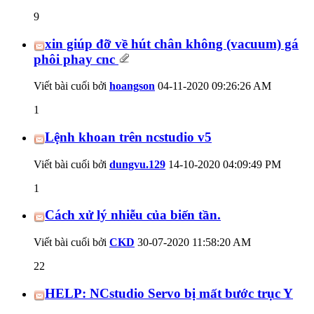
9
xin giúp đỡ về hút chân không (vacuum) gá
phôi phay cnc
Viết bài cuối bởi
hoangson
04-11-2020
09:26:26 AM
1
Lệnh khoan trên ncstudio v5
Viết bài cuối bởi
dungvu.129
14-10-2020
04:09:49 PM
1
Cách xử lý nhiễu của biến tần.
Viết bài cuối bởi
CKD
30-07-2020
11:58:20 AM
22
HELP: NCstudio Servo bị mất bước trục Y