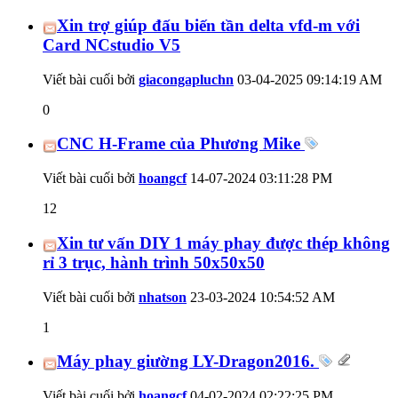
Xin trợ giúp đấu biến tần delta vfd-m với
Card NCstudio V5
Viết bài cuối bởi
giacongapluchn
03-04-2025
09:14:19 AM
0
CNC H-Frame của Phương Mike
Viết bài cuối bởi
hoangcf
14-07-2024
03:11:28 PM
12
Xin tư vấn DIY 1 máy phay được thép không
rỉ 3 trục, hành trình 50x50x50
Viết bài cuối bởi
nhatson
23-03-2024
10:54:52 AM
1
Máy phay giường LY-Dragon2016.
Viết bài cuối bởi
hoangcf
04-02-2024
02:22:25 PM