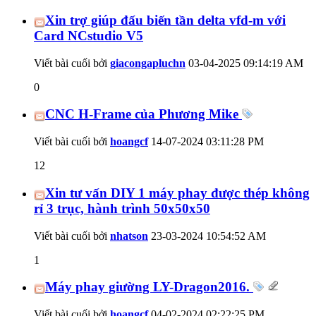
Xin trợ giúp đấu biến tần delta vfd-m với
Card NCstudio V5
Viết bài cuối bởi
giacongapluchn
03-04-2025
09:14:19 AM
0
CNC H-Frame của Phương Mike
Viết bài cuối bởi
hoangcf
14-07-2024
03:11:28 PM
12
Xin tư vấn DIY 1 máy phay được thép không
rỉ 3 trục, hành trình 50x50x50
Viết bài cuối bởi
nhatson
23-03-2024
10:54:52 AM
1
Máy phay giường LY-Dragon2016.
Viết bài cuối bởi
hoangcf
04-02-2024
02:22:25 PM