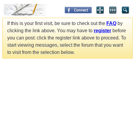
If this is your first visit, be sure to check out the
FAQ
by
clicking the link above. You may have to
register
before
you can post: click the register link above to proceed. To
start viewing messages, select the forum that you want
to visit from the selection below.