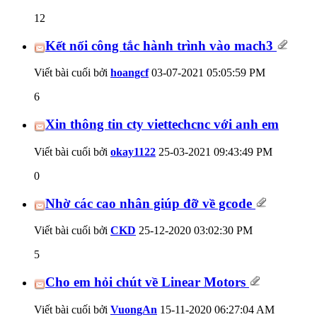
12
Kết nối công tắc hành trình vào mach3
Viết bài cuối bởi
hoangcf
03-07-2021
05:05:59 PM
6
Xin thông tin cty viettechcnc với anh em
Viết bài cuối bởi
okay1122
25-03-2021
09:43:49 PM
0
Nhờ các cao nhân giúp đỡ về gcode
Viết bài cuối bởi
CKD
25-12-2020
03:02:30 PM
5
Cho em hỏi chút về Linear Motors
Viết bài cuối bởi
VuongAn
15-11-2020
06:27:04 AM