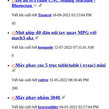
Dự án H Frame CNC Milling Machine -
Blueocean
Viết bài cuối bởi
Tuancoi
18-09-2022
02:15:04 PM
45
Nhờ giúp đỡ đấu nối tay quay MPG với
mach3 akz
Viết bài cuối bởi
honganle
12-07-2022
07:31:41 AM
0
Máy phay cnc 5 trục table/table ( xyzac) mini
Viết bài cuối bởi
vufree
31-05-2022
08:30:40 PM
200
Máy phay nhôm 3040
Viết bài cuối bởi
bravesoldier
04-01-2022
03:17:04 PM