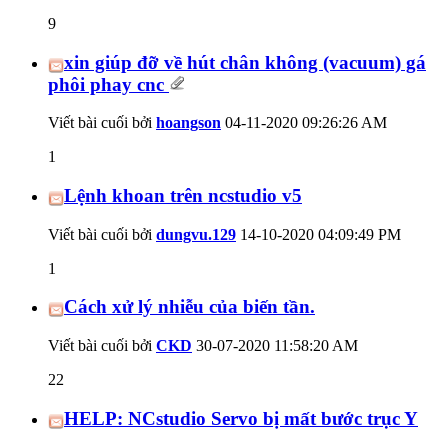
9
xin giúp đỡ về hút chân không (vacuum) gá
phôi phay cnc
Viết bài cuối bởi
hoangson
04-11-2020
09:26:26 AM
1
Lệnh khoan trên ncstudio v5
Viết bài cuối bởi
dungvu.129
14-10-2020
04:09:49 PM
1
Cách xử lý nhiễu của biến tần.
Viết bài cuối bởi
CKD
30-07-2020
11:58:20 AM
22
HELP: NCstudio Servo bị mất bước trục Y