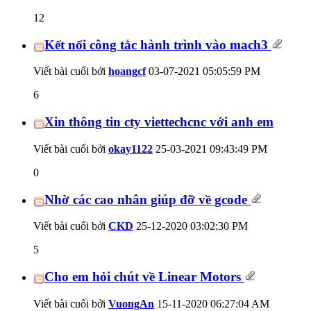
12
Kết nối công tắc hành trình vào mach3
Viết bài cuối bởi
hoangcf
03-07-2021
05:05:59 PM
6
Xin thông tin cty viettechcnc với anh em
Viết bài cuối bởi
okay1122
25-03-2021
09:43:49 PM
0
Nhờ các cao nhân giúp đỡ về gcode
Viết bài cuối bởi
CKD
25-12-2020
03:02:30 PM
5
Cho em hỏi chút về Linear Motors
Viết bài cuối bởi
VuongAn
15-11-2020
06:27:04 AM