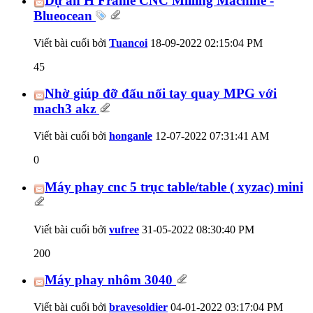
Dự án H Frame CNC Milling Machine -
Blueocean
Viết bài cuối bởi
Tuancoi
18-09-2022
02:15:04 PM
45
Nhờ giúp đỡ đấu nối tay quay MPG với
mach3 akz
Viết bài cuối bởi
honganle
12-07-2022
07:31:41 AM
0
Máy phay cnc 5 trục table/table ( xyzac) mini
Viết bài cuối bởi
vufree
31-05-2022
08:30:40 PM
200
Máy phay nhôm 3040
Viết bài cuối bởi
bravesoldier
04-01-2022
03:17:04 PM