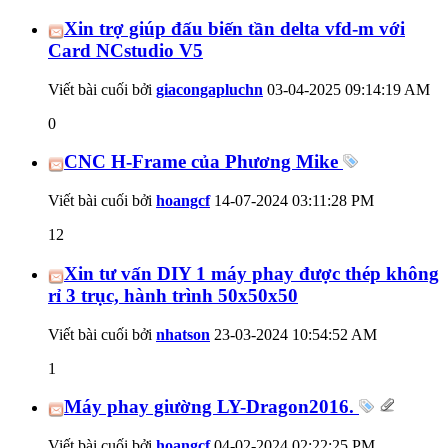
Xin trợ giúp đấu biến tần delta vfd-m với
Card NCstudio V5
Viết bài cuối bởi
giacongapluchn
03-04-2025
09:14:19 AM
0
CNC H-Frame của Phương Mike
Viết bài cuối bởi
hoangcf
14-07-2024
03:11:28 PM
12
Xin tư vấn DIY 1 máy phay được thép không
rỉ 3 trục, hành trình 50x50x50
Viết bài cuối bởi
nhatson
23-03-2024
10:54:52 AM
1
Máy phay giường LY-Dragon2016.
Viết bài cuối bởi
hoangcf
04-02-2024
02:22:25 PM