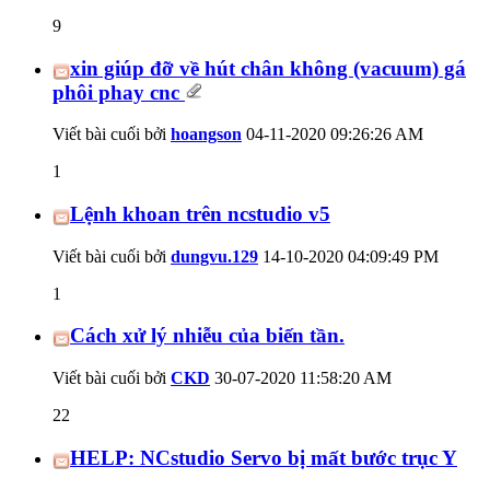
9
xin giúp đỡ về hút chân không (vacuum) gá
phôi phay cnc
Viết bài cuối bởi
hoangson
04-11-2020
09:26:26 AM
1
Lệnh khoan trên ncstudio v5
Viết bài cuối bởi
dungvu.129
14-10-2020
04:09:49 PM
1
Cách xử lý nhiễu của biến tần.
Viết bài cuối bởi
CKD
30-07-2020
11:58:20 AM
22
HELP: NCstudio Servo bị mất bước trục Y