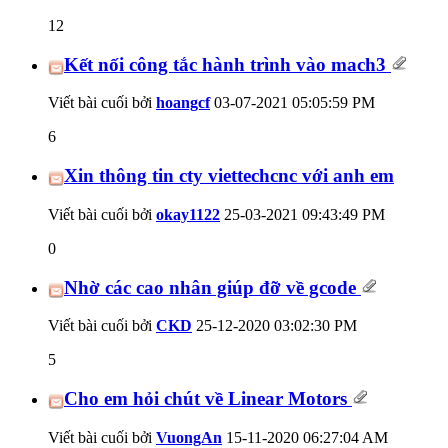
12
Kết nối công tắc hành trình vào mach3
Viết bài cuối bởi
hoangcf
03-07-2021
05:05:59 PM
6
Xin thông tin cty viettechcnc với anh em
Viết bài cuối bởi
okay1122
25-03-2021
09:43:49 PM
0
Nhờ các cao nhân giúp đỡ về gcode
Viết bài cuối bởi
CKD
25-12-2020
03:02:30 PM
5
Cho em hỏi chút về Linear Motors
Viết bài cuối bởi
VuongAn
15-11-2020
06:27:04 AM