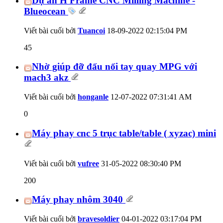
Dự án H Frame CNC Milling Machine -
Blueocean
Viết bài cuối bởi
Tuancoi
18-09-2022
02:15:04 PM
45
Nhờ giúp đỡ đấu nối tay quay MPG với
mach3 akz
Viết bài cuối bởi
honganle
12-07-2022
07:31:41 AM
0
Máy phay cnc 5 trục table/table ( xyzac) mini
Viết bài cuối bởi
vufree
31-05-2022
08:30:40 PM
200
Máy phay nhôm 3040
Viết bài cuối bởi
bravesoldier
04-01-2022
03:17:04 PM