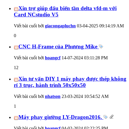
Xin trợ giúp đấu biến tần delta vfd-m với
Card NCstudio V5
Viết bài cuối bởi
giacongapluchn
03-04-2025
09:14:19 AM
0
CNC H-Frame của Phương Mike
Viết bài cuối bởi
hoangcf
14-07-2024
03:11:28 PM
12
Xin tư vấn DIY 1 máy phay được thép không
rỉ 3 trục, hành trình 50x50x50
Viết bài cuối bởi
nhatson
23-03-2024
10:54:52 AM
1
Máy phay giường LY-Dragon2016.
Viết bài cuối bởi
hoangcf
04-02-2024
02:22:25 PM