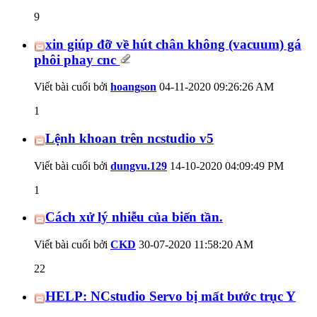
9
xin giúp đỡ về hút chân không (vacuum) gá
phôi phay cnc
Viết bài cuối bởi
hoangson
04-11-2020
09:26:26 AM
1
Lệnh khoan trên ncstudio v5
Viết bài cuối bởi
dungvu.129
14-10-2020
04:09:49 PM
1
Cách xử lý nhiễu của biến tần.
Viết bài cuối bởi
CKD
30-07-2020
11:58:20 AM
22
HELP: NCstudio Servo bị mất bước trục Y