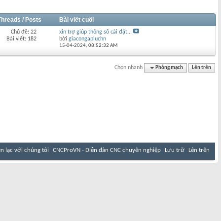
Threads / Posts
Bài viết cuối
Chủ đề: 22
xin trợ giúp thông số cài đặt...
Bài viết: 182
bởi
giacongapluchn
15-04-2024,
08:52:32 AM
Chọn nhanh
Phòng mạch
Lên trên
ên lạc với chúng tôi
CNCProVN - Diễn đàn CNC chuyên nghiệp
Lưu trữ
Lên trên