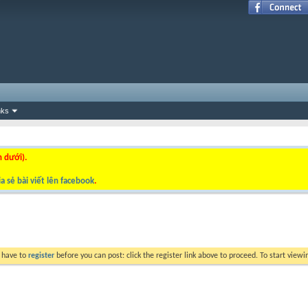
nks
n dưới).
a sẻ bài viết lên facebook
.
y have to
register
before you can post: click the register link above to proceed. To start view