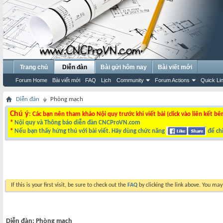
Trang chủ
Diễn đàn
Bài gửi hôm nay
Bài viết mới
Forum Home
Bài viết mới
FAQ
Lịch
Community
Forum Actions
Quick Li
Diễn đàn
Phòng mạch
Chú ý
: Các bạn nên tham khảo Nội quy trước khi viết bài (click vào liên kết bê
*
Nội quy và Thông báo diễn đàn CNCProVN.com
*
Nếu bạn thấy hứng thú với bài viết. Hãy dùng chức năng
để chi
If this is your first visit, be sure to check out the
FAQ
by clicking the link above. You ma
Diễn đàn:
Phòng mạch