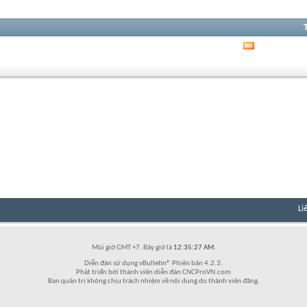
Xem
RSS
của
diễn
đàn
này
Li
Múi giờ GMT +7. Bây giờ là
12:35:27 AM
.
Diễn đàn sử dụng vBulletin® Phiên bản 4.2.3.
Phát triển bởi thành viên diễn đàn CNCProVN.com
Ban quản trị không chịu trách nhiệm về nội dung do thành viên đăng.