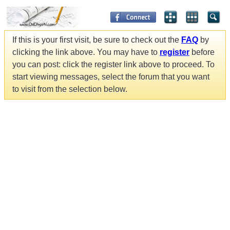
If this is your first visit, be sure to check out the
FAQ
by
clicking the link above. You may have to
register
before
you can post: click the register link above to proceed. To
start viewing messages, select the forum that you want
to visit from the selection below.