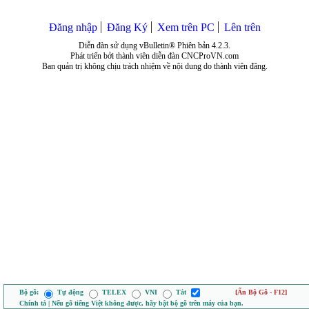
Đăng nhập
Đăng Ký
Xem trên PC
Lên trên
Diễn đàn sử dụng vBulletin® Phiên bản 4.2.3.
Phát triển bởi thành viên diễn đàn CNCProVN.com
Ban quản trị không chịu trách nhiệm về nội dung do thành viên đăng.
Bộ gõ:
Tự động
TELEX
VNI
Tắt
[Ẩn Bộ Gõ - F12]
Chính tả | Nếu gõ tiếng Việt không được, hãy bật bộ gõ trên máy của bạn.