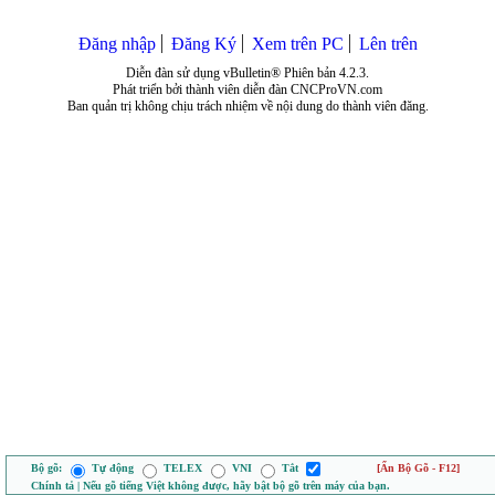
Đăng nhập
Đăng Ký
Xem trên PC
Lên trên
Diễn đàn sử dụng vBulletin® Phiên bản 4.2.3.
Phát triển bởi thành viên diễn đàn CNCProVN.com
Ban quản trị không chịu trách nhiệm về nội dung do thành viên đăng.
Bộ gõ:
Tự động
TELEX
VNI
Tắt
[Ẩn Bộ Gõ - F12]
Chính tả | Nếu gõ tiếng Việt không được, hãy bật bộ gõ trên máy của bạn.