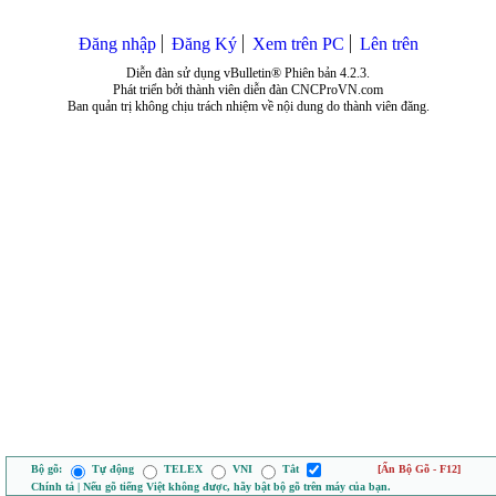
Đăng nhập
Đăng Ký
Xem trên PC
Lên trên
Diễn đàn sử dụng vBulletin® Phiên bản 4.2.3.
Phát triển bởi thành viên diễn đàn CNCProVN.com
Ban quản trị không chịu trách nhiệm về nội dung do thành viên đăng.
Bộ gõ:
Tự động
TELEX
VNI
Tắt
[Ẩn Bộ Gõ - F12]
Chính tả | Nếu gõ tiếng Việt không được, hãy bật bộ gõ trên máy của bạn.