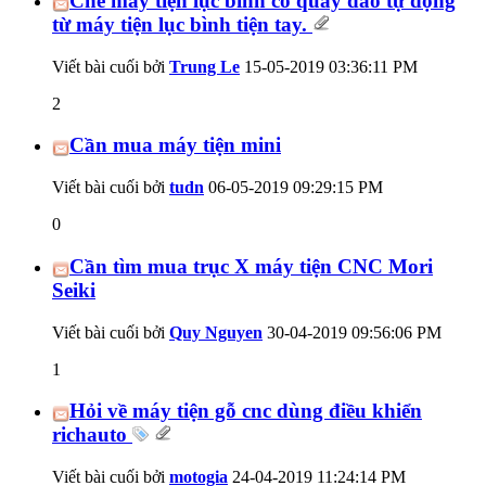
Chế máy tiện lục bình có quay dao tự động
từ máy tiện lục bình tiện tay.
Viết bài cuối bởi
Trung Le
15-05-2019
03:36:11 PM
2
Cần mua máy tiện mini
Viết bài cuối bởi
tudn
06-05-2019
09:29:15 PM
0
Cần tìm mua trục X máy tiện CNC Mori
Seiki
Viết bài cuối bởi
Quy Nguyen
30-04-2019
09:56:06 PM
1
Hỏi về máy tiện gỗ cnc dùng điều khiển
richauto
Viết bài cuối bởi
motogia
24-04-2019
11:24:14 PM