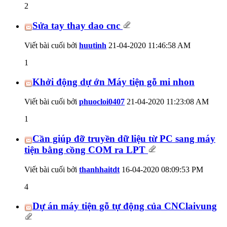
2
Sửa tay thay dao cnc
Viết bài cuối bởi
huutinh
21-04-2020
11:46:58 AM
1
Khởi động dự ớn Máy tiện gỗ mi nhon
Viết bài cuối bởi
phuocloi0407
21-04-2020
11:23:08 AM
1
Cần giúp đỡ truyền dữ liệu từ PC sang máy
tiện bằng cồng COM ra LPT
Viết bài cuối bởi
thanhhaitdt
16-04-2020
08:09:53 PM
4
Dự án máy tiện gỗ tự động của CNClaivung