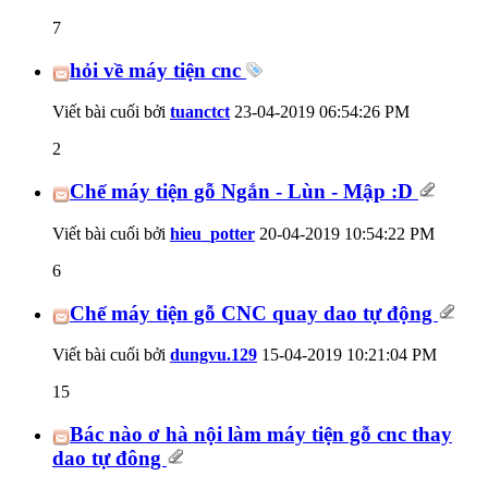
7
hỏi về máy tiện cnc
Viết bài cuối bởi
tuanctct
23-04-2019
06:54:26 PM
2
Chế máy tiện gỗ Ngắn - Lùn - Mập :D
Viết bài cuối bởi
hieu_potter
20-04-2019
10:54:22 PM
6
Chế máy tiện gỗ CNC quay dao tự động
Viết bài cuối bởi
dungvu.129
15-04-2019
10:21:04 PM
15
Bác nào ơ hà nội làm máy tiện gỗ cnc thay
dao tự đông