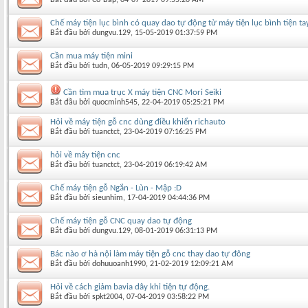
Chế máy tiện lục bình có quay dao tự động từ máy tiện lục bình tiện tay
Bắt đầu bởi
dungvu.129
‎, 15-05-2019 01:37:59 PM
Cần mua máy tiện mini
Bắt đầu bởi
tudn
‎, 06-05-2019 09:29:15 PM
Cần tìm mua trục X máy tiện CNC Mori Seiki
Bắt đầu bởi
quocminh545
‎, 22-04-2019 05:25:21 PM
Hỏi về máy tiện gỗ cnc dùng điều khiển richauto
Bắt đầu bởi
tuanctct
‎, 23-04-2019 07:16:25 PM
hỏi về máy tiện cnc
Bắt đầu bởi
tuanctct
‎, 23-04-2019 06:19:42 AM
Chế máy tiện gỗ Ngắn - Lùn - Mập :D
Bắt đầu bởi
sieunhim
‎, 17-04-2019 04:44:36 PM
Chế máy tiện gỗ CNC quay dao tự động
Bắt đầu bởi
dungvu.129
‎, 08-01-2019 06:31:13 PM
Bác nào ơ hà nội làm máy tiện gỗ cnc thay dao tự đông
Bắt đầu bởi
dohuuoanh1990
‎, 21-02-2019 12:09:21 AM
Hỏi về cách giảm bavia dây khi tiện tự động.
Bắt đầu bởi
spkt2004
‎, 07-04-2019 03:58:22 PM