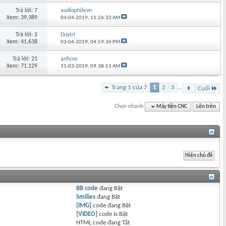
Trả lời: 7
audiophilevn
Xem: 39,389
04-04-2019,
11:26:33 AM
Trả lời: 2
Duytri
Xem: 41,638
03-04-2019,
04:59:34 PM
Trả lời: 21
anhcos
Xem: 71,129
31-03-2019,
09:38:51 AM
Trang 1 của 7
1
2
3
...
Cuối
Chọn nhanh
Máy tiện CNC
Lên trên
BB code
đang
Bật
Smilies
đang
Bật
[IMG]
code đang
Bật
[VIDEO]
code is
Bật
HTML code đang
Tắt