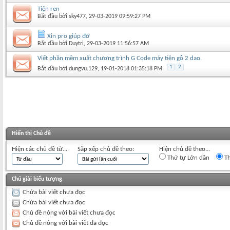
Tiện ren
Bắt đầu bởi
sky477
‎, 29-03-2019 09:59:27 PM
Xin pro giúp đỡ
Bắt đầu bởi
Duytri
‎, 29-03-2019 11:56:57 AM
Viết phần mềm xuất chương trình G Code máy tiện gỗ 2 dao.
1
2
Bắt đầu bởi
dungvu.129
‎, 19-01-2018 01:35:18 PM
Hiển thị Chủ đề
Hiện các chủ đề từ...
Sắp xếp chủ đề theo:
Hiện chủ đề theo...
Thứ tự Lớn dần
Th
Chú giải biểu tượng
Chứa bài viết chưa đọc
Chứa bài viết chưa đọc
Chủ đề nóng với bài viết chưa đọc
Chủ đề nóng với bài viết đã đọc