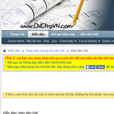
Trang chủ
Diễn đàn
Bài gửi hôm nay
Bài viết mới
Forum Home
Bài viết mới
FAQ
Lịch
Community
Forum Actions
Quick Li
Diễn đàn
Thảo luận chung về máy CNC
Máy tiện CNC
Chú ý
: Các bạn nên tham khảo Nội quy trước khi viết bài (click vào liên kết bê
*
Nội quy và Thông báo diễn đàn CNCProVN.com
*
Nếu bạn thấy hứng thú với bài viết. Hãy dùng chức năng
để chi
If this is your first visit, be sure to check out the
FAQ
by clicking the link above. You ma
Diễn đàn:
Máy tiện CNC