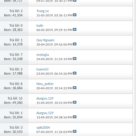
Xem: 34,717
04-07-2019,
10:30:37 PM
Trả lời: 2
Trung Le
Xem: 41,504
15-05-2019,
03:36:11 PM
Trả lời: 0
tudn
Xem: 28,363
06-05-2019,
09:29:15 PM
Trả lời: 1
Quy Nguyen
Xem: 14,378
30-04-2019,
09:56:06 PM
Trả lời: 7
motogia
Xem: 33,248
24-04-2019,
11:24:14 PM
Trả lời: 2
tuanctct
Xem: 17,988
23-04-2019,
06:54:26 PM
Trả lời: 6
hieu_potter
Xem: 36,684
20-04-2019,
10:54:22 PM
Trả lời: 15
dungvu.129
Xem: 49,260
15-04-2019,
10:21:04 PM
Trả lời: 1
dungvu.129
Xem: 35,694
13-04-2019,
04:38:56 PM
Trả lời: 3
spkt2004
Xem: 30,593
07-04-2019,
11:26:03 PM