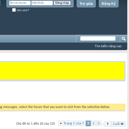
Trợ giúp
Đăng Ký
Ghi nhớ?
Tìm kiếm nâng cao
ing messages, select the forum that you want to visit from the selection below.
Trang 1 của 7
1
2
3
...
Chủ đề từ 1 đến 20 của 125
Cuối