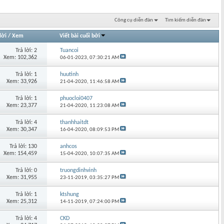
Công cụ diễn đàn
Tìm kiếm diễn đàn
lời
/
Xem
Viết bài cuối bởi
Trả lời: 2
Tuancoi
Xem: 102,362
06-01-2023,
07:30:21 AM
Trả lời: 1
huutinh
Xem: 33,926
21-04-2020,
11:46:58 AM
Trả lời: 1
phuocloi0407
Xem: 23,377
21-04-2020,
11:23:08 AM
Trả lời: 4
thanhhaitdt
Xem: 30,347
16-04-2020,
08:09:53 PM
Trả lời: 130
anhcos
Xem: 154,459
15-04-2020,
10:07:35 AM
Trả lời: 0
truongdinhvinh
Xem: 31,955
23-11-2019,
03:35:27 PM
Trả lời: 1
ktshung
Xem: 25,312
14-11-2019,
07:24:00 PM
Trả lời: 4
CKD