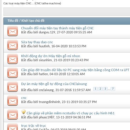
Các loại máy tiện CNC... (CNC lathe machine)
Tiêu đề
/
Khởi tạo chủ đề
Chuyển đổi máy tiện tay thành máy tiện gỗ CNC
Bắt đầu bởi
dungvu.129
‎, 27-07-2020 09:55:25 AM
Sửa tay thay dao cnc
Bắt đầu bởi
huutinh
‎, 16-04-2020 10:13:53 PM
Khởi động dự ớn Máy tiện gỗ mi nhon
Bắt đầu bởi
sieunhim
‎, 21-03-2019 05:23:43 PM
Cần giúp đỡ truyền dữ liệu từ PC sang máy tiện bằng cồng COM ra LPT
Bắt đầu bởi
hatien
‎, 04-03-2018 12:10:05 AM
Dự án máy tiện gỗ tự động của CNClaivung
1
2
3
...
7
Bắt đầu bởi
cnclaivung
‎, 31-07-2016 11:59:57 AM
cnc
Bắt đầu bởi
truongdinhvinh
‎, 23-11-2019 03:35:27 PM
Cần giúp về phần mềm ncstudio v5 chạy pc cấu hình H61
Bắt đầu bởi
phuoc1987
‎, 13-11-2019 04:36:51 PM
trục trặc về trục
Bắt đầu bởi
Cơ Bắp
‎, 04-07-2019 09:55:20 AM