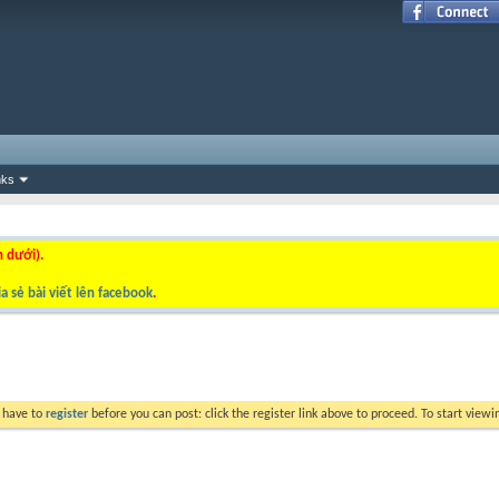
nks
n dưới).
a sẻ bài viết lên facebook
.
y have to
register
before you can post: click the register link above to proceed. To start view