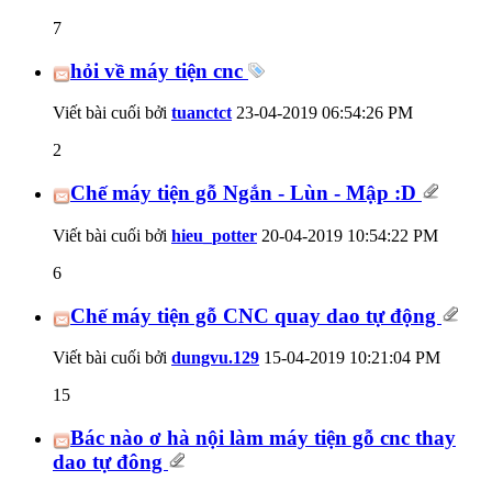
7
hỏi về máy tiện cnc
Viết bài cuối bởi
tuanctct
23-04-2019
06:54:26 PM
2
Chế máy tiện gỗ Ngắn - Lùn - Mập :D
Viết bài cuối bởi
hieu_potter
20-04-2019
10:54:22 PM
6
Chế máy tiện gỗ CNC quay dao tự động
Viết bài cuối bởi
dungvu.129
15-04-2019
10:21:04 PM
15
Bác nào ơ hà nội làm máy tiện gỗ cnc thay
dao tự đông