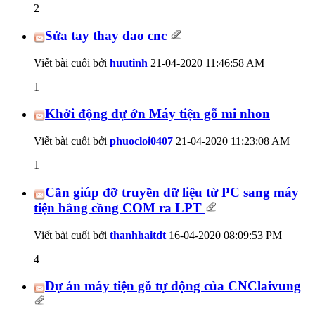
2
Sửa tay thay dao cnc
Viết bài cuối bởi
huutinh
21-04-2020
11:46:58 AM
1
Khởi động dự ớn Máy tiện gỗ mi nhon
Viết bài cuối bởi
phuocloi0407
21-04-2020
11:23:08 AM
1
Cần giúp đỡ truyền dữ liệu từ PC sang máy
tiện bằng cồng COM ra LPT
Viết bài cuối bởi
thanhhaitdt
16-04-2020
08:09:53 PM
4
Dự án máy tiện gỗ tự động của CNClaivung