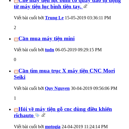
Chế máy tiện lục bình có quay dao tự động
từ máy tiện lục bình tiện tay.
Viết bài cuối bởi
Trung Le
15-05-2019
03:36:11 PM
2
Cần mua máy tiện mini
Viết bài cuối bởi
tudn
06-05-2019
09:29:15 PM
0
Cần tìm mua trục X máy tiện CNC Mori
Seiki
Viết bài cuối bởi
Quy Nguyen
30-04-2019
09:56:06 PM
1
Hỏi về máy tiện gỗ cnc dùng điều khiển
richauto
Viết bài cuối bởi
motogia
24-04-2019
11:24:14 PM