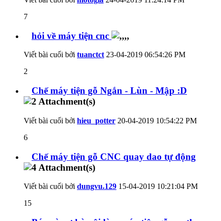
7
hỏi về máy tiện cnc
Viết bài cuối bởi
tuanctct
23-04-2019
06:54:26 PM
2
Chế máy tiện gỗ Ngắn - Lùn - Mập :D
Viết bài cuối bởi
hieu_potter
20-04-2019
10:54:22 PM
6
Chế máy tiện gỗ CNC quay dao tự động
Viết bài cuối bởi
dungvu.129
15-04-2019
10:21:04 PM
15