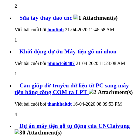
2
Sửa tay thay dao cnc
Viết bài cuối bởi
huutinh
21-04-2020
11:46:58 AM
1
Khởi động dự ớn Máy tiện gỗ mi nhon
Viết bài cuối bởi
phuocloi0407
21-04-2020
11:23:08 AM
1
Cần giúp đỡ truyền dữ liệu từ PC sang máy
tiện bằng cồng COM ra LPT
Viết bài cuối bởi
thanhhaitdt
16-04-2020
08:09:53 PM
4
Dự án máy tiện gỗ tự động của CNClaivung