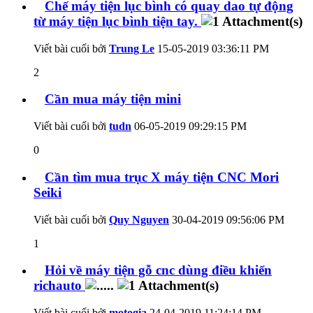
Chế máy tiện lục bình có quay dao tự động
từ máy tiện lục bình tiện tay.
Viết bài cuối bởi
Trung Le
15-05-2019
03:36:11 PM
2
Cần mua máy tiện mini
Viết bài cuối bởi
tudn
06-05-2019
09:29:15 PM
0
Cần tìm mua trục X máy tiện CNC Mori
Seiki
Viết bài cuối bởi
Quy Nguyen
30-04-2019
09:56:06 PM
1
Hỏi về máy tiện gỗ cnc dùng điều khiển
richauto
Viết bài cuối bởi
motogia
24-04-2019
11:24:14 PM