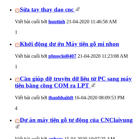
Sửa tay thay dao cnc
Viết bài cuối bởi
huutinh
21-04-2020
11:46:58 AM
1
Khởi động dự ớn Máy tiện gỗ mi nhon
Viết bài cuối bởi
phuocloi0407
21-04-2020
11:23:08 AM
1
Cần giúp đỡ truyền dữ liệu từ PC sang máy
tiện bằng cồng COM ra LPT
Viết bài cuối bởi
thanhhaitdt
16-04-2020
08:09:53 PM
4
Dự án máy tiện gỗ tự động của CNClaivung
Viết bài cuối bởi
anhcos
15-04-2020
10:07:35 AM