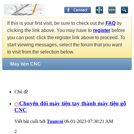
If this is your first visit, be sure to check out the
FAQ
by
clicking the link above. You may have to
register
before
you can post: click the register link above to proceed. To
start viewing messages, select the forum that you want
to visit from the selection below.
Máy tiện CNC
Chủ đề
Chuyển đổi máy tiện tay thành máy tiện gỗ
CNC
Viết bài cuối bởi
Tuancoi
06-01-2023
07:30:21 AM
2