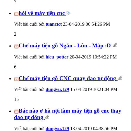
7
hỏi về máy tiện cnc
Viết bài cuối bởi
tuanctct
23-04-2019
06:54:26 PM
2
Chế máy tiện gỗ Ngắn - Lùn - Mập :D
Viết bài cuối bởi
hieu_potter
20-04-2019
10:54:22 PM
6
Chế máy tiện gỗ CNC quay dao tự động
Viết bài cuối bởi
dungvu.129
15-04-2019
10:21:04 PM
15
Bác nào ơ hà nội làm máy tiện gỗ cnc thay
dao tự đông
Viết bài cuối bởi
dungvu.129
13-04-2019
04:38:56 PM