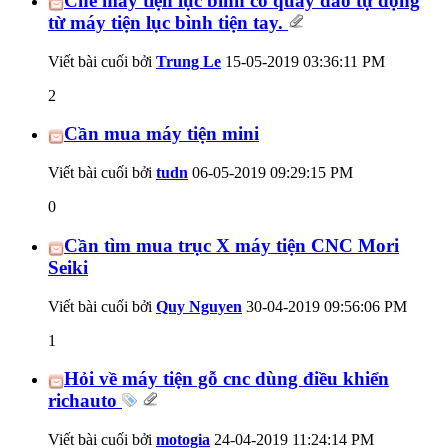
Chế máy tiện lục bình có quay dao tự động
từ máy tiện lục bình tiện tay.
Viết bài cuối bởi
Trung Le
15-05-2019
03:36:11 PM
2
Cần mua máy tiện mini
Viết bài cuối bởi
tudn
06-05-2019
09:29:15 PM
0
Cần tìm mua trục X máy tiện CNC Mori
Seiki
Viết bài cuối bởi
Quy Nguyen
30-04-2019
09:56:06 PM
1
Hỏi về máy tiện gỗ cnc dùng điều khiển
richauto
Viết bài cuối bởi
motogia
24-04-2019
11:24:14 PM