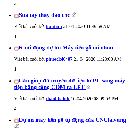
2
Sửa tay thay dao cnc
Viết bài cuối bởi
huutinh
21-04-2020
11:46:58 AM
1
Khởi động dự ớn Máy tiện gỗ mi nhon
Viết bài cuối bởi
phuocloi0407
21-04-2020
11:23:08 AM
1
Cần giúp đỡ truyền dữ liệu từ PC sang máy
tiện bằng cồng COM ra LPT
Viết bài cuối bởi
thanhhaitdt
16-04-2020
08:09:53 PM
4
Dự án máy tiện gỗ tự động của CNClaivung