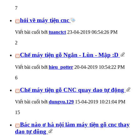
7
hỏi về máy tiện cnc
Viết bài cuối bởi
tuanctct
23-04-2019
06:54:26 PM
2
Chế máy tiện gỗ Ngắn - Lùn - Mập :D
Viết bài cuối bởi
hieu_potter
20-04-2019
10:54:22 PM
6
Chế máy tiện gỗ CNC quay dao tự động
Viết bài cuối bởi
dungvu.129
15-04-2019
10:21:04 PM
15
Bác nào ơ hà nội làm máy tiện gỗ cnc thay
dao tự đông