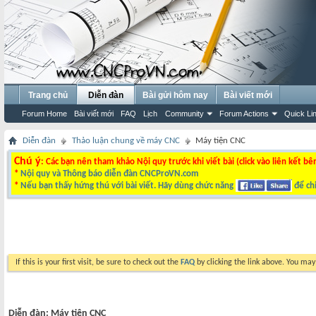
Trang chủ
Diễn đàn
Bài gửi hôm nay
Bài viết mới
Forum Home
Bài viết mới
FAQ
Lịch
Community
Forum Actions
Quick Li
Diễn đàn
Thảo luận chung về máy CNC
Máy tiện CNC
Chú ý
: Các bạn nên tham khảo Nội quy trước khi viết bài (click vào liên kết bê
*
Nội quy và Thông báo diễn đàn CNCProVN.com
*
Nếu bạn thấy hứng thú với bài viết. Hãy dùng chức năng
để chi
If this is your first visit, be sure to check out the
FAQ
by clicking the link above. You ma
Diễn đàn:
Máy tiện CNC