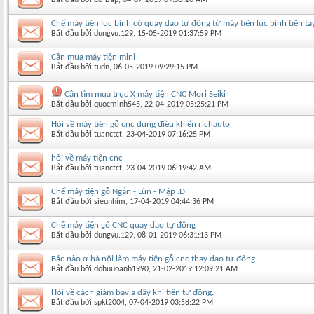
Chế máy tiện lục bình có quay dao tự động từ máy tiện lục bình tiện tay
Bắt đầu bởi
dungvu.129
‎, 15-05-2019 01:37:59 PM
Cần mua máy tiện mini
Bắt đầu bởi
tudn
‎, 06-05-2019 09:29:15 PM
Cần tìm mua trục X máy tiện CNC Mori Seiki
Bắt đầu bởi
quocminh545
‎, 22-04-2019 05:25:21 PM
Hỏi về máy tiện gỗ cnc dùng điều khiển richauto
Bắt đầu bởi
tuanctct
‎, 23-04-2019 07:16:25 PM
hỏi về máy tiện cnc
Bắt đầu bởi
tuanctct
‎, 23-04-2019 06:19:42 AM
Chế máy tiện gỗ Ngắn - Lùn - Mập :D
Bắt đầu bởi
sieunhim
‎, 17-04-2019 04:44:36 PM
Chế máy tiện gỗ CNC quay dao tự động
Bắt đầu bởi
dungvu.129
‎, 08-01-2019 06:31:13 PM
Bác nào ơ hà nội làm máy tiện gỗ cnc thay dao tự đông
Bắt đầu bởi
dohuuoanh1990
‎, 21-02-2019 12:09:21 AM
Hỏi về cách giảm bavia dây khi tiện tự động.
Bắt đầu bởi
spkt2004
‎, 07-04-2019 03:58:22 PM