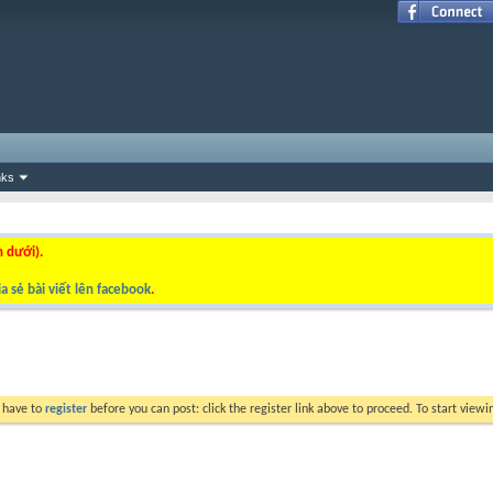
nks
n dưới).
a sẻ bài viết lên facebook
.
y have to
register
before you can post: click the register link above to proceed. To start view