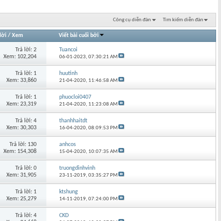
Công cụ diễn đàn
Tìm kiếm diễn đàn
lời
/
Xem
Viết bài cuối bởi
Trả lời: 2
Tuancoi
Xem: 102,204
06-01-2023,
07:30:21 AM
Trả lời: 1
huutinh
Xem: 33,860
21-04-2020,
11:46:58 AM
Trả lời: 1
phuocloi0407
Xem: 23,319
21-04-2020,
11:23:08 AM
Trả lời: 4
thanhhaitdt
Xem: 30,303
16-04-2020,
08:09:53 PM
Trả lời: 130
anhcos
Xem: 154,308
15-04-2020,
10:07:35 AM
Trả lời: 0
truongdinhvinh
Xem: 31,905
23-11-2019,
03:35:27 PM
Trả lời: 1
ktshung
Xem: 25,279
14-11-2019,
07:24:00 PM
Trả lời: 4
CKD