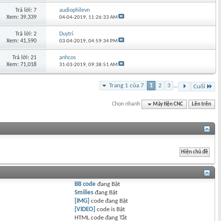
Trả lời: 7
audiophilevn
Xem: 39,339
04-04-2019,
11:26:33 AM
Trả lời: 2
Duytri
Xem: 41,590
03-04-2019,
04:59:34 PM
Trả lời: 21
anhcos
Xem: 71,018
31-03-2019,
09:38:51 AM
Trang 1 của 7
1
2
3
...
Cuối
Chọn nhanh
Máy tiện CNC
Lên trên
BB code
đang
Bật
Smilies
đang
Bật
[IMG]
code đang
Bật
[VIDEO]
code is
Bật
HTML code đang
Tắt