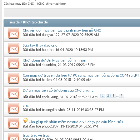
Các loại máy tiện CNC... (CNC lathe machine)
Tiêu đề
/
Khởi tạo chủ đề
Chuyển đổi máy tiện tay thành máy tiện gỗ CNC
Bắt đầu bởi
dungvu.129
‎, 27-07-2020 09:55:25 AM
Sửa tay thay dao cnc
Bắt đầu bởi
huutinh
‎, 16-04-2020 10:13:53 PM
Khởi động dự ớn Máy tiện gỗ mi nhon
Bắt đầu bởi
sieunhim
‎, 21-03-2019 05:23:43 PM
Cần giúp đỡ truyền dữ liệu từ PC sang máy tiện bằng cồng COM ra LPT
Bắt đầu bởi
hatien
‎, 04-03-2018 12:10:05 AM
Dự án máy tiện gỗ tự động của CNClaivung
1
2
3
...
7
Bắt đầu bởi
cnclaivung
‎, 31-07-2016 11:59:57 AM
cnc
Bắt đầu bởi
truongdinhvinh
‎, 23-11-2019 03:35:27 PM
Cần giúp về phần mềm ncstudio v5 chạy pc cấu hình H61
Bắt đầu bởi
phuoc1987
‎, 13-11-2019 04:36:51 PM
trục trặc về trục
Bắt đầu bởi
Cơ Bắp
‎, 04-07-2019 09:55:20 AM