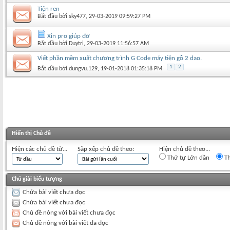
Tiện ren
Bắt đầu bởi
sky477
‎, 29-03-2019 09:59:27 PM
Xin pro giúp đỡ
Bắt đầu bởi
Duytri
‎, 29-03-2019 11:56:57 AM
Viết phần mềm xuất chương trình G Code máy tiện gỗ 2 dao.
1
2
Bắt đầu bởi
dungvu.129
‎, 19-01-2018 01:35:18 PM
Hiển thị Chủ đề
Hiện các chủ đề từ...
Sắp xếp chủ đề theo:
Hiện chủ đề theo...
Thứ tự Lớn dần
Th
Chú giải biểu tượng
Chứa bài viết chưa đọc
Chứa bài viết chưa đọc
Chủ đề nóng với bài viết chưa đọc
Chủ đề nóng với bài viết đã đọc