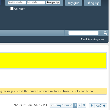
Trợ giúp
Đăng Ký
Ghi nhớ?
Tìm kiếm nâng cao
ing messages, select the forum that you want to visit from the selection below.
Trang 1 của 7
1
2
3
...
Chủ đề từ 1 đến 20 của 125
Cuối