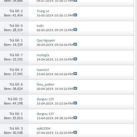
Xem: 34,668
04-07-2019,
10:30:37 PM
Trả lời: 2
Trung Le
Xem: 41,454
15-05-2019,
03:36:11 PM
Trả lời: 0
tudn
Xem: 28,319
06-05-2019,
09:29:15 PM
Trả lời: 1
Quy Nguyen
Xem: 14,339
30-04-2019,
09:56:06 PM
Trả lời: 7
motogia
Xem: 33,192
24-04-2019,
11:24:14 PM
Trả lời: 2
tuanctct
Xem: 17,945
23-04-2019,
06:54:26 PM
Trả lời: 6
hieu_potter
Xem: 36,624
20-04-2019,
10:54:22 PM
Trả lời: 15
dungvu.129
Xem: 49,198
15-04-2019,
10:21:04 PM
Trả lời: 1
dungvu.129
Xem: 35,653
13-04-2019,
04:38:56 PM
Trả lời: 3
spkt2004
Xem: 30,548
07-04-2019,
11:26:03 PM