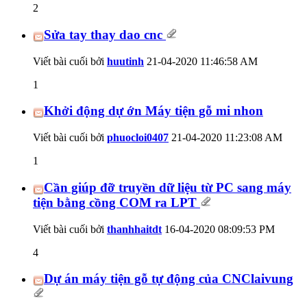
2
Sửa tay thay dao cnc
Viết bài cuối bởi
huutinh
21-04-2020
11:46:58 AM
1
Khởi động dự ớn Máy tiện gỗ mi nhon
Viết bài cuối bởi
phuocloi0407
21-04-2020
11:23:08 AM
1
Cần giúp đỡ truyền dữ liệu từ PC sang máy
tiện bằng cồng COM ra LPT
Viết bài cuối bởi
thanhhaitdt
16-04-2020
08:09:53 PM
4
Dự án máy tiện gỗ tự động của CNClaivung