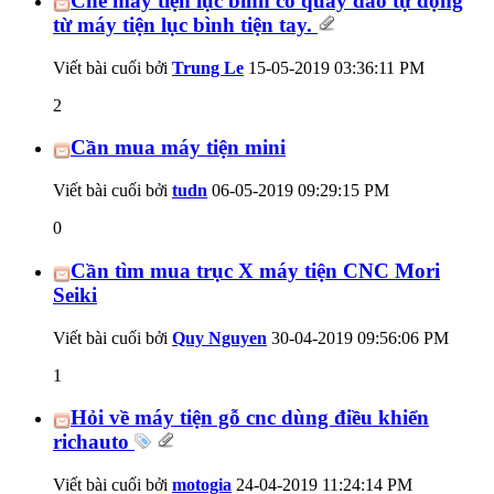
Chế máy tiện lục bình có quay dao tự động
từ máy tiện lục bình tiện tay.
Viết bài cuối bởi
Trung Le
15-05-2019
03:36:11 PM
2
Cần mua máy tiện mini
Viết bài cuối bởi
tudn
06-05-2019
09:29:15 PM
0
Cần tìm mua trục X máy tiện CNC Mori
Seiki
Viết bài cuối bởi
Quy Nguyen
30-04-2019
09:56:06 PM
1
Hỏi về máy tiện gỗ cnc dùng điều khiển
richauto
Viết bài cuối bởi
motogia
24-04-2019
11:24:14 PM