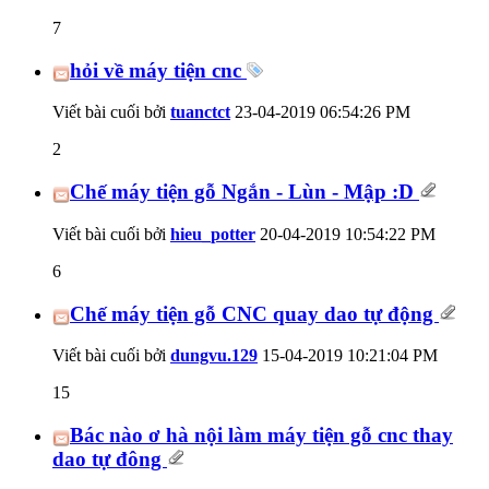
7
hỏi về máy tiện cnc
Viết bài cuối bởi
tuanctct
23-04-2019
06:54:26 PM
2
Chế máy tiện gỗ Ngắn - Lùn - Mập :D
Viết bài cuối bởi
hieu_potter
20-04-2019
10:54:22 PM
6
Chế máy tiện gỗ CNC quay dao tự động
Viết bài cuối bởi
dungvu.129
15-04-2019
10:21:04 PM
15
Bác nào ơ hà nội làm máy tiện gỗ cnc thay
dao tự đông