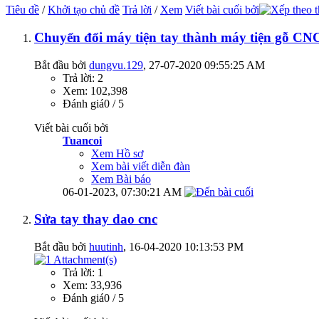
Tiêu đề
/
Khởi tạo chủ đề
Trả lời
/
Xem
Viết bài cuối bởi
Chuyển đổi máy tiện tay thành máy tiện gỗ CN
Bắt đầu bởi
dungvu.129
‎, 27-07-2020 09:55:25 AM
Trả lời: 2
Xem: 102,398
Đánh giá0 / 5
Viết bài cuối bởi
Tuancoi
Xem Hồ sơ
Xem bài viết diễn đàn
Xem Bài báo
06-01-2023,
07:30:21 AM
Sửa tay thay dao cnc
Bắt đầu bởi
huutinh
‎, 16-04-2020 10:13:53 PM
Trả lời: 1
Xem: 33,936
Đánh giá0 / 5