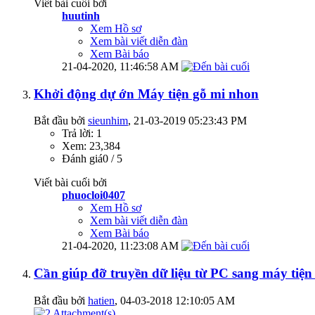
Viết bài cuối bởi
huutinh
Xem Hồ sơ
Xem bài viết diễn đàn
Xem Bài báo
21-04-2020,
11:46:58 AM
Khởi động dự ớn Máy tiện gỗ mi nhon
Bắt đầu bởi
sieunhim
‎, 21-03-2019 05:23:43 PM
Trả lời: 1
Xem: 23,384
Đánh giá0 / 5
Viết bài cuối bởi
phuocloi0407
Xem Hồ sơ
Xem bài viết diễn đàn
Xem Bài báo
21-04-2020,
11:23:08 AM
Cần giúp đỡ truyền dữ liệu từ PC sang máy ti
Bắt đầu bởi
hatien
‎, 04-03-2018 12:10:05 AM