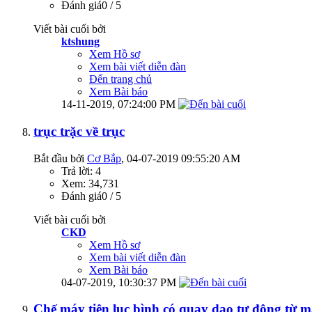
Đánh giá0 / 5
Viết bài cuối bởi
ktshung
Xem Hồ sơ
Xem bài viết diễn đàn
Đến trang chủ
Xem Bài báo
14-11-2019,
07:24:00 PM
trục trặc về trục
Bắt đầu bởi
Cơ Bắp
‎, 04-07-2019 09:55:20 AM
Trả lời: 4
Xem: 34,731
Đánh giá0 / 5
Viết bài cuối bởi
CKD
Xem Hồ sơ
Xem bài viết diễn đàn
Xem Bài báo
04-07-2019,
10:30:37 PM
Chế máy tiện lục bình có quay dao tự động từ máy