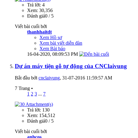
Trả lời: 4
Xem: 30,356
Đánh giá0 / 5
Viết bài cuối bởi
thanhhaitdt
Xem Hồ sơ
Xem bài viết diễn đàn
Xem Bài báo
16-04-2020,
08:09:53 PM
Dự án máy tiện gỗ tự động của CNClaivung
Bắt đầu bởi
cnclaivung
‎, 31-07-2016 11:59:57 AM
7 Trang
•
1
2
3
...
7
Trả lời: 130
Xem: 154,512
Đánh giá0 / 5
Viết bài cuối bởi
anhcos