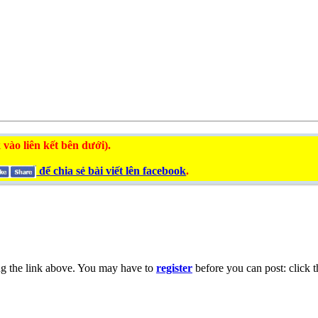
 vào liên kết bên dưới).
để chia sẻ bài viết lên facebook
.
ng the link above. You may have to
register
before you can post: click t