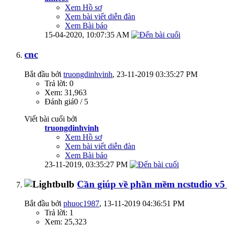
Xem Hồ sơ
Xem bài viết diễn đàn
Xem Bài báo
15-04-2020,
10:07:35 AM
cnc
Bắt đầu bởi
truongdinhvinh
‎, 23-11-2019 03:35:27 PM
Trả lời: 0
Xem: 31,963
Đánh giá0 / 5
Viết bài cuối bởi
truongdinhvinh
Xem Hồ sơ
Xem bài viết diễn đàn
Xem Bài báo
23-11-2019,
03:35:27 PM
Cần giúp về phần mềm ncstudio v5
Bắt đầu bởi
phuoc1987
‎, 13-11-2019 04:36:51 PM
Trả lời: 1
Xem: 25,323