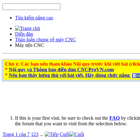
Tìm kiếm nâng cao
Diễn đàn
Thảo luận chung về máy CNC
Máy tiện CNC
Chú ý
: Các bạn nên tham khảo Nội quy trước khi viết bài (click
*
Nội quy và Thông báo diễn đàn CNCProVN.com
*
Nếu bạn thấy hứng thú với bài viết. Hãy dùng chức năng
If this is your first visit, be sure to check out the
FAQ
by clicki
the forum that you want to visit from the selection below.
Trang 1 của 7
1
2
3
...
Cuối