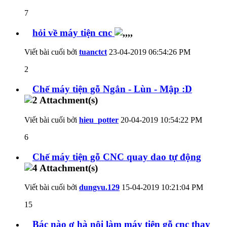
7
hỏi về máy tiện cnc
Viết bài cuối bởi
tuanctct
23-04-2019
06:54:26 PM
2
Chế máy tiện gỗ Ngắn - Lùn - Mập :D
Viết bài cuối bởi
hieu_potter
20-04-2019
10:54:22 PM
6
Chế máy tiện gỗ CNC quay dao tự động
Viết bài cuối bởi
dungvu.129
15-04-2019
10:21:04 PM
15
Bác nào ơ hà nội làm máy tiện gỗ cnc thay