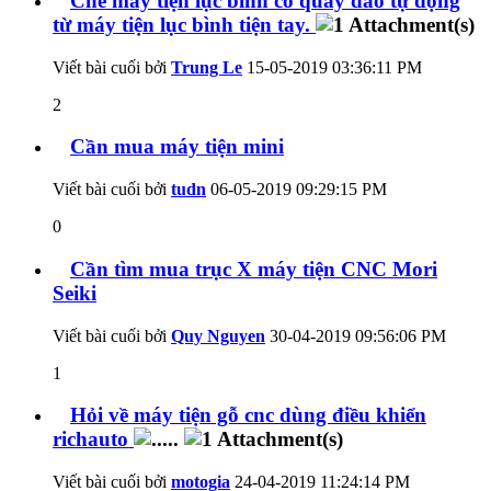
Chế máy tiện lục bình có quay dao tự động
từ máy tiện lục bình tiện tay.
Viết bài cuối bởi
Trung Le
15-05-2019
03:36:11 PM
2
Cần mua máy tiện mini
Viết bài cuối bởi
tudn
06-05-2019
09:29:15 PM
0
Cần tìm mua trục X máy tiện CNC Mori
Seiki
Viết bài cuối bởi
Quy Nguyen
30-04-2019
09:56:06 PM
1
Hỏi về máy tiện gỗ cnc dùng điều khiển
richauto
Viết bài cuối bởi
motogia
24-04-2019
11:24:14 PM