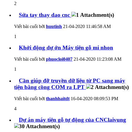
2
Sửa tay thay dao cnc
Viết bài cuối bởi
huutinh
21-04-2020
11:46:58 AM
1
Khởi động dự ớn Máy tiện gỗ mi nhon
Viết bài cuối bởi
phuocloi0407
21-04-2020
11:23:08 AM
1
Cần giúp đỡ truyền dữ liệu từ PC sang máy
tiện bằng cồng COM ra LPT
Viết bài cuối bởi
thanhhaitdt
16-04-2020
08:09:53 PM
4
Dự án máy tiện gỗ tự động của CNClaivung