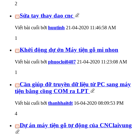
2
Sửa tay thay dao cnc
Viết bài cuối bởi
huutinh
21-04-2020
11:46:58 AM
1
Khởi động dự ớn Máy tiện gỗ mi nhon
Viết bài cuối bởi
phuocloi0407
21-04-2020
11:23:08 AM
1
Cần giúp đỡ truyền dữ liệu từ PC sang máy
tiện bằng cồng COM ra LPT
Viết bài cuối bởi
thanhhaitdt
16-04-2020
08:09:53 PM
4
Dự án máy tiện gỗ tự động của CNClaivung