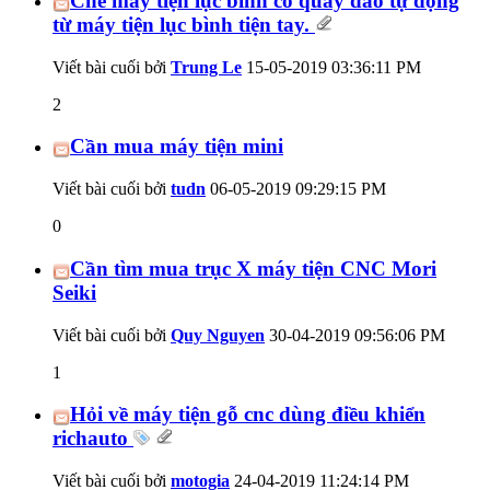
Chế máy tiện lục bình có quay dao tự động
từ máy tiện lục bình tiện tay.
Viết bài cuối bởi
Trung Le
15-05-2019
03:36:11 PM
2
Cần mua máy tiện mini
Viết bài cuối bởi
tudn
06-05-2019
09:29:15 PM
0
Cần tìm mua trục X máy tiện CNC Mori
Seiki
Viết bài cuối bởi
Quy Nguyen
30-04-2019
09:56:06 PM
1
Hỏi về máy tiện gỗ cnc dùng điều khiển
richauto
Viết bài cuối bởi
motogia
24-04-2019
11:24:14 PM