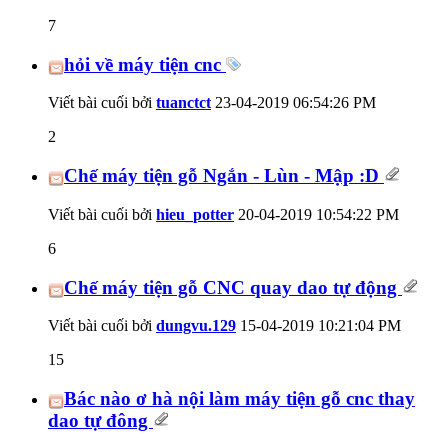
7
hỏi về máy tiện cnc
Viết bài cuối bởi
tuanctct
23-04-2019
06:54:26 PM
2
Chế máy tiện gỗ Ngắn - Lùn - Mập :D
Viết bài cuối bởi
hieu_potter
20-04-2019
10:54:22 PM
6
Chế máy tiện gỗ CNC quay dao tự động
Viết bài cuối bởi
dungvu.129
15-04-2019
10:21:04 PM
15
Bác nào ơ hà nội làm máy tiện gỗ cnc thay
dao tự đông