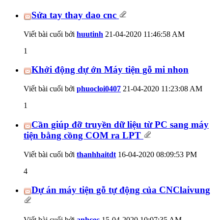
Sửa tay thay dao cnc
Viết bài cuối bởi
huutinh
21-04-2020
11:46:58 AM
1
Khởi động dự ớn Máy tiện gỗ mi nhon
Viết bài cuối bởi
phuocloi0407
21-04-2020
11:23:08 AM
1
Cần giúp đỡ truyền dữ liệu từ PC sang máy
tiện bằng cồng COM ra LPT
Viết bài cuối bởi
thanhhaitdt
16-04-2020
08:09:53 PM
4
Dự án máy tiện gỗ tự động của CNClaivung
Viết bài cuối bởi
anhcos
15-04-2020
10:07:35 AM