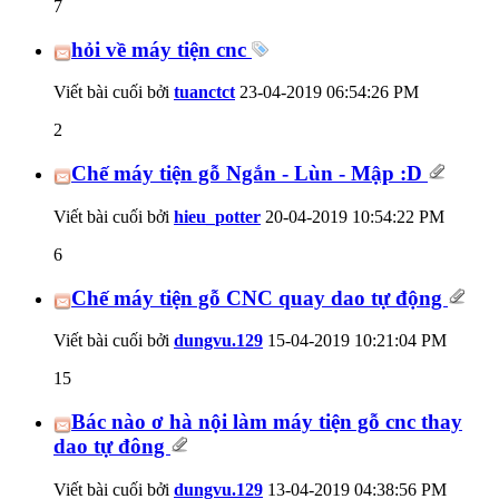
7
hỏi về máy tiện cnc
Viết bài cuối bởi
tuanctct
23-04-2019
06:54:26 PM
2
Chế máy tiện gỗ Ngắn - Lùn - Mập :D
Viết bài cuối bởi
hieu_potter
20-04-2019
10:54:22 PM
6
Chế máy tiện gỗ CNC quay dao tự động
Viết bài cuối bởi
dungvu.129
15-04-2019
10:21:04 PM
15
Bác nào ơ hà nội làm máy tiện gỗ cnc thay
dao tự đông
Viết bài cuối bởi
dungvu.129
13-04-2019
04:38:56 PM