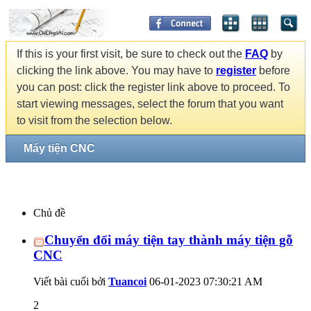
If this is your first visit, be sure to check out the
FAQ
by
clicking the link above. You may have to
register
before
you can post: click the register link above to proceed. To
start viewing messages, select the forum that you want
to visit from the selection below.
Máy tiện CNC
Chủ đề
Chuyển đổi máy tiện tay thành máy tiện gỗ
CNC
Viết bài cuối bởi
Tuancoi
06-01-2023
07:30:21 AM
2