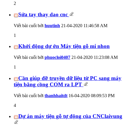
2
Sửa tay thay dao cnc
Viết bài cuối bởi
huutinh
21-04-2020
11:46:58 AM
1
Khởi động dự ớn Máy tiện gỗ mi nhon
Viết bài cuối bởi
phuocloi0407
21-04-2020
11:23:08 AM
1
Cần giúp đỡ truyền dữ liệu từ PC sang máy
tiện bằng cồng COM ra LPT
Viết bài cuối bởi
thanhhaitdt
16-04-2020
08:09:53 PM
4
Dự án máy tiện gỗ tự động của CNClaivung