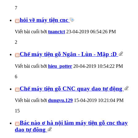
7
hỏi về máy tiện cnc
Viết bài cuối bởi
tuanctct
23-04-2019
06:54:26 PM
2
Chế máy tiện gỗ Ngắn - Lùn - Mập :D
Viết bài cuối bởi
hieu_potter
20-04-2019
10:54:22 PM
6
Chế máy tiện gỗ CNC quay dao tự động
Viết bài cuối bởi
dungvu.129
15-04-2019
10:21:04 PM
15
Bác nào ơ hà nội làm máy tiện gỗ cnc thay
dao tự đông