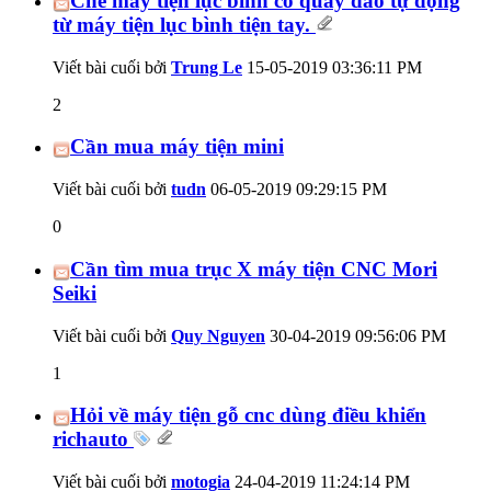
Chế máy tiện lục bình có quay dao tự động
từ máy tiện lục bình tiện tay.
Viết bài cuối bởi
Trung Le
15-05-2019
03:36:11 PM
2
Cần mua máy tiện mini
Viết bài cuối bởi
tudn
06-05-2019
09:29:15 PM
0
Cần tìm mua trục X máy tiện CNC Mori
Seiki
Viết bài cuối bởi
Quy Nguyen
30-04-2019
09:56:06 PM
1
Hỏi về máy tiện gỗ cnc dùng điều khiển
richauto
Viết bài cuối bởi
motogia
24-04-2019
11:24:14 PM