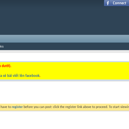
nks
n dưới).
a sẻ bài viết lên facebook
.
y have to
register
before you can post: click the register link above to proceed. To start view