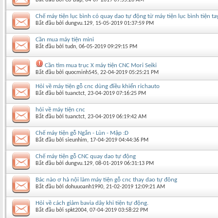
Chế máy tiện lục bình có quay dao tự động từ máy tiện lục bình tiện tay
Bắt đầu bởi
dungvu.129
‎, 15-05-2019 01:37:59 PM
Cần mua máy tiện mini
Bắt đầu bởi
tudn
‎, 06-05-2019 09:29:15 PM
Cần tìm mua trục X máy tiện CNC Mori Seiki
Bắt đầu bởi
quocminh545
‎, 22-04-2019 05:25:21 PM
Hỏi về máy tiện gỗ cnc dùng điều khiển richauto
Bắt đầu bởi
tuanctct
‎, 23-04-2019 07:16:25 PM
hỏi về máy tiện cnc
Bắt đầu bởi
tuanctct
‎, 23-04-2019 06:19:42 AM
Chế máy tiện gỗ Ngắn - Lùn - Mập :D
Bắt đầu bởi
sieunhim
‎, 17-04-2019 04:44:36 PM
Chế máy tiện gỗ CNC quay dao tự động
Bắt đầu bởi
dungvu.129
‎, 08-01-2019 06:31:13 PM
Bác nào ơ hà nội làm máy tiện gỗ cnc thay dao tự đông
Bắt đầu bởi
dohuuoanh1990
‎, 21-02-2019 12:09:21 AM
Hỏi về cách giảm bavia dây khi tiện tự động.
Bắt đầu bởi
spkt2004
‎, 07-04-2019 03:58:22 PM