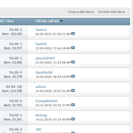
Công cụ diễn đàn
Tìm kiếm diễn đàn
lời
/
Xem
Viết bài cuối bởi
Trả lời: 2
Tuancoi
Xem: 102,432
06-01-2023,
07:30:21 AM
Trả lời: 1
huutinh
Xem: 33,957
21-04-2020,
11:46:58 AM
Trả lời: 1
phuocloi0407
Xem: 23,406
21-04-2020,
11:23:08 AM
Trả lời: 4
thanhhaitdt
Xem: 30,378
16-04-2020,
08:09:53 PM
Trả lời: 130
anhcos
Xem: 154,598
15-04-2020,
10:07:35 AM
Trả lời: 0
truongdinhvinh
Xem: 31,992
23-11-2019,
03:35:27 PM
Trả lời: 1
ktshung
Xem: 25,341
14-11-2019,
07:24:00 PM
Trả lời: 4
CKD