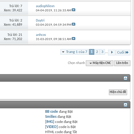
Trả lời: 7
audiophilevn
Xem: 39,422
04-04-2019,
11:26:33 AM
Trả lời: 2
Duytri
Xem: 41,689
03-04-2019,
04:59:34 PM
Trả lời: 21
anhcos
Xem: 71,202
31-03-2019,
09:38:51 AM
Trang 1 của 7
1
2
3
...
Cuối
Chọn nhanh
Máy tiện CNC
Lên trên
BB code
đang
Bật
Smilies
đang
Bật
[IMG]
code đang
Bật
[VIDEO]
code is
Bật
HTML code đang
Tắt