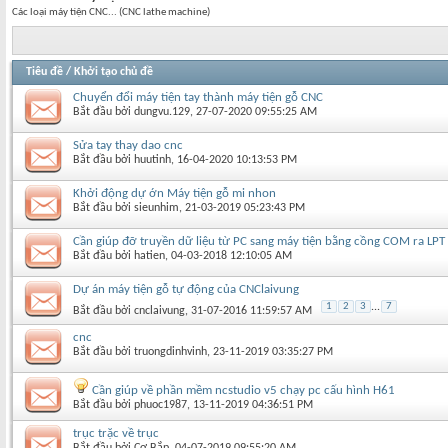
Các loại máy tiện CNC... (CNC lathe machine)
Tiêu đề
/
Khởi tạo chủ đề
Chuyển đổi máy tiện tay thành máy tiện gỗ CNC
Bắt đầu bởi
dungvu.129
‎, 27-07-2020 09:55:25 AM
Sửa tay thay dao cnc
Bắt đầu bởi
huutinh
‎, 16-04-2020 10:13:53 PM
Khởi động dự ớn Máy tiện gỗ mi nhon
Bắt đầu bởi
sieunhim
‎, 21-03-2019 05:23:43 PM
Cần giúp đỡ truyền dữ liệu từ PC sang máy tiện bằng cồng COM ra LPT
Bắt đầu bởi
hatien
‎, 04-03-2018 12:10:05 AM
Dự án máy tiện gỗ tự động của CNClaivung
1
2
3
...
7
Bắt đầu bởi
cnclaivung
‎, 31-07-2016 11:59:57 AM
cnc
Bắt đầu bởi
truongdinhvinh
‎, 23-11-2019 03:35:27 PM
Cần giúp về phần mềm ncstudio v5 chạy pc cấu hình H61
Bắt đầu bởi
phuoc1987
‎, 13-11-2019 04:36:51 PM
trục trặc về trục
Bắt đầu bởi
Cơ Bắp
‎, 04-07-2019 09:55:20 AM