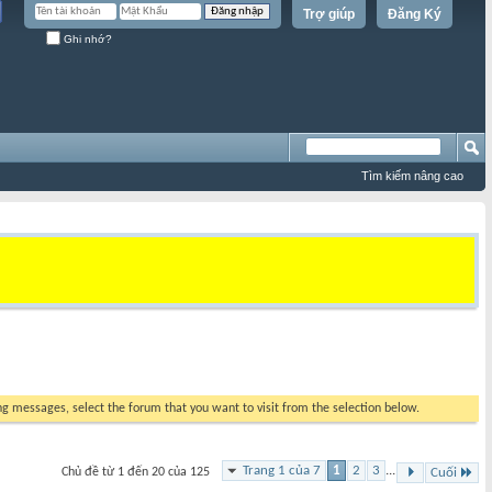
Trợ giúp
Đăng Ký
Ghi nhớ?
Tìm kiếm nâng cao
ing messages, select the forum that you want to visit from the selection below.
Trang 1 của 7
1
2
3
...
Chủ đề từ 1 đến 20 của 125
Cuối