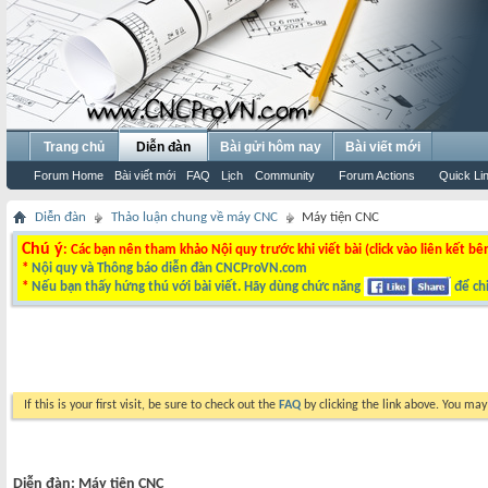
Trang chủ
Diễn đàn
Bài gửi hôm nay
Bài viết mới
Forum Home
Bài viết mới
FAQ
Lịch
Community
Forum Actions
Quick Li
Diễn đàn
Thảo luận chung về máy CNC
Máy tiện CNC
Chú ý
: Các bạn nên tham khảo Nội quy trước khi viết bài (click vào liên kết bê
*
Nội quy và Thông báo diễn đàn CNCProVN.com
*
Nếu bạn thấy hứng thú với bài viết. Hãy dùng chức năng
để chi
If this is your first visit, be sure to check out the
FAQ
by clicking the link above. You ma
Diễn đàn:
Máy tiện CNC