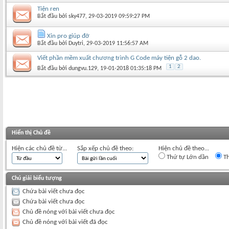
Tiện ren
Bắt đầu bởi
sky477
‎, 29-03-2019 09:59:27 PM
Xin pro giúp đỡ
Bắt đầu bởi
Duytri
‎, 29-03-2019 11:56:57 AM
Viết phần mềm xuất chương trình G Code máy tiện gỗ 2 dao.
1
2
Bắt đầu bởi
dungvu.129
‎, 19-01-2018 01:35:18 PM
Hiển thị Chủ đề
Hiện các chủ đề từ...
Sắp xếp chủ đề theo:
Hiện chủ đề theo...
Thứ tự Lớn dần
Th
Chú giải biểu tượng
Chứa bài viết chưa đọc
Chứa bài viết chưa đọc
Chủ đề nóng với bài viết chưa đọc
Chủ đề nóng với bài viết đã đọc