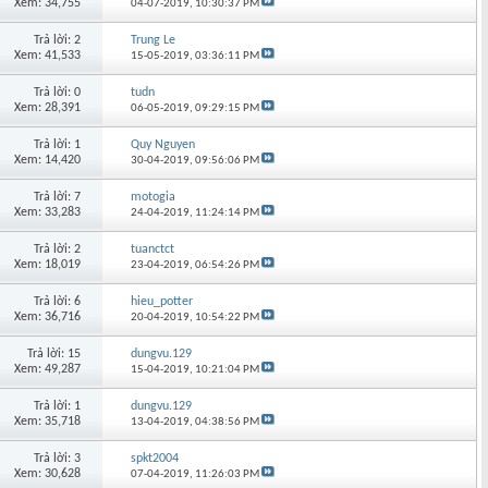
Xem: 34,755
04-07-2019,
10:30:37 PM
Trả lời: 2
Trung Le
Xem: 41,533
15-05-2019,
03:36:11 PM
Trả lời: 0
tudn
Xem: 28,391
06-05-2019,
09:29:15 PM
Trả lời: 1
Quy Nguyen
Xem: 14,420
30-04-2019,
09:56:06 PM
Trả lời: 7
motogia
Xem: 33,283
24-04-2019,
11:24:14 PM
Trả lời: 2
tuanctct
Xem: 18,019
23-04-2019,
06:54:26 PM
Trả lời: 6
hieu_potter
Xem: 36,716
20-04-2019,
10:54:22 PM
Trả lời: 15
dungvu.129
Xem: 49,287
15-04-2019,
10:21:04 PM
Trả lời: 1
dungvu.129
Xem: 35,718
13-04-2019,
04:38:56 PM
Trả lời: 3
spkt2004
Xem: 30,628
07-04-2019,
11:26:03 PM