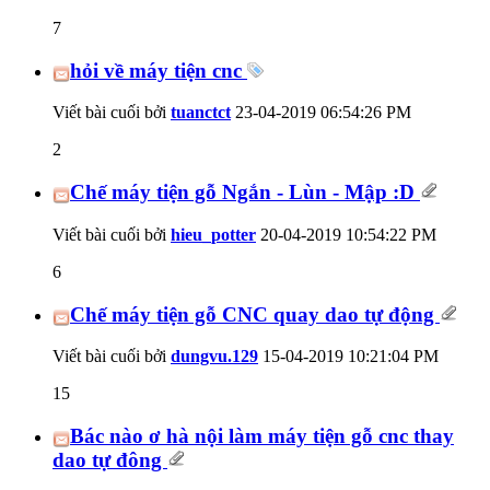
7
hỏi về máy tiện cnc
Viết bài cuối bởi
tuanctct
23-04-2019
06:54:26 PM
2
Chế máy tiện gỗ Ngắn - Lùn - Mập :D
Viết bài cuối bởi
hieu_potter
20-04-2019
10:54:22 PM
6
Chế máy tiện gỗ CNC quay dao tự động
Viết bài cuối bởi
dungvu.129
15-04-2019
10:21:04 PM
15
Bác nào ơ hà nội làm máy tiện gỗ cnc thay
dao tự đông