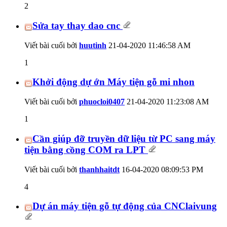
2
Sửa tay thay dao cnc
Viết bài cuối bởi
huutinh
21-04-2020
11:46:58 AM
1
Khởi động dự ớn Máy tiện gỗ mi nhon
Viết bài cuối bởi
phuocloi0407
21-04-2020
11:23:08 AM
1
Cần giúp đỡ truyền dữ liệu từ PC sang máy
tiện bằng cồng COM ra LPT
Viết bài cuối bởi
thanhhaitdt
16-04-2020
08:09:53 PM
4
Dự án máy tiện gỗ tự động của CNClaivung