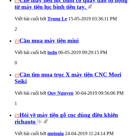
Chế máy tiện lục bình có quay dao tự động
từ máy tiện lục bình tiện tay.
Viết bài cuối bởi
Trung Le
15-05-2019
03:36:11 PM
2
Cần mua máy tiện mini
Viết bài cuối bởi
tudn
06-05-2019
09:29:15 PM
0
Cần tìm mua trục X máy tiện CNC Mori
Seiki
Viết bài cuối bởi
Quy Nguyen
30-04-2019
09:56:06 PM
1
Hỏi về máy tiện gỗ cnc dùng điều khiển
richauto
Viết bài cuối bởi
motogia
24-04-2019
11:24:14 PM