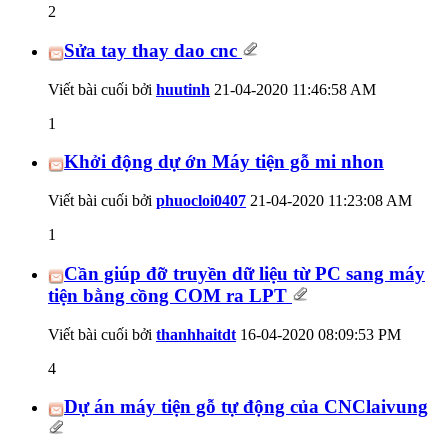
2
Sửa tay thay dao cnc
Viết bài cuối bởi
huutinh
21-04-2020
11:46:58 AM
1
Khởi động dự ớn Máy tiện gỗ mi nhon
Viết bài cuối bởi
phuocloi0407
21-04-2020
11:23:08 AM
1
Cần giúp đỡ truyền dữ liệu từ PC sang máy
tiện bằng cồng COM ra LPT
Viết bài cuối bởi
thanhhaitdt
16-04-2020
08:09:53 PM
4
Dự án máy tiện gỗ tự động của CNClaivung