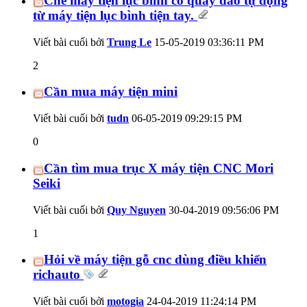
Chế máy tiện lục bình có quay dao tự động
từ máy tiện lục bình tiện tay.
Viết bài cuối bởi
Trung Le
15-05-2019
03:36:11 PM
2
Cần mua máy tiện mini
Viết bài cuối bởi
tudn
06-05-2019
09:29:15 PM
0
Cần tìm mua trục X máy tiện CNC Mori
Seiki
Viết bài cuối bởi
Quy Nguyen
30-04-2019
09:56:06 PM
1
Hỏi về máy tiện gỗ cnc dùng điều khiển
richauto
Viết bài cuối bởi
motogia
24-04-2019
11:24:14 PM