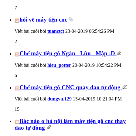
7
hỏi về máy tiện cnc
Viết bài cuối bởi
tuanctct
23-04-2019
06:54:26 PM
2
Chế máy tiện gỗ Ngắn - Lùn - Mập :D
Viết bài cuối bởi
hieu_potter
20-04-2019
10:54:22 PM
6
Chế máy tiện gỗ CNC quay dao tự động
Viết bài cuối bởi
dungvu.129
15-04-2019
10:21:04 PM
15
Bác nào ơ hà nội làm máy tiện gỗ cnc thay
dao tự đông