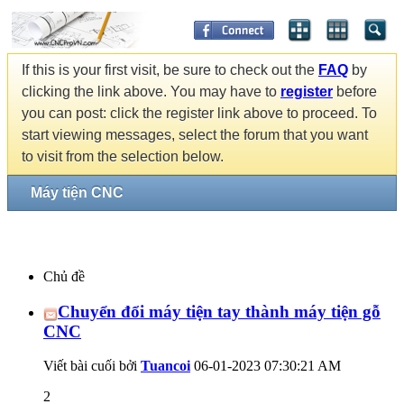
If this is your first visit, be sure to check out the
FAQ
by
clicking the link above. You may have to
register
before
you can post: click the register link above to proceed. To
start viewing messages, select the forum that you want
to visit from the selection below.
Máy tiện CNC
Chủ đề
Chuyển đổi máy tiện tay thành máy tiện gỗ
CNC
Viết bài cuối bởi
Tuancoi
06-01-2023
07:30:21 AM
2