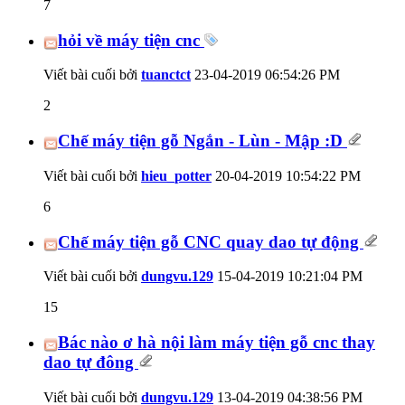
7
hỏi về máy tiện cnc
Viết bài cuối bởi
tuanctct
23-04-2019
06:54:26 PM
2
Chế máy tiện gỗ Ngắn - Lùn - Mập :D
Viết bài cuối bởi
hieu_potter
20-04-2019
10:54:22 PM
6
Chế máy tiện gỗ CNC quay dao tự động
Viết bài cuối bởi
dungvu.129
15-04-2019
10:21:04 PM
15
Bác nào ơ hà nội làm máy tiện gỗ cnc thay
dao tự đông
Viết bài cuối bởi
dungvu.129
13-04-2019
04:38:56 PM