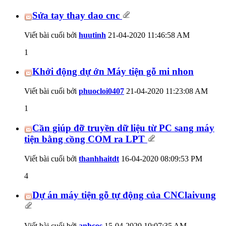
Sửa tay thay dao cnc
Viết bài cuối bởi
huutinh
21-04-2020
11:46:58 AM
1
Khởi động dự ớn Máy tiện gỗ mi nhon
Viết bài cuối bởi
phuocloi0407
21-04-2020
11:23:08 AM
1
Cần giúp đỡ truyền dữ liệu từ PC sang máy
tiện bằng cồng COM ra LPT
Viết bài cuối bởi
thanhhaitdt
16-04-2020
08:09:53 PM
4
Dự án máy tiện gỗ tự động của CNClaivung
Viết bài cuối bởi
anhcos
15-04-2020
10:07:35 AM